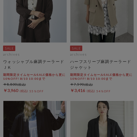
archives
archives
ウォッシャブル麻調テーラード
ハーフスリーブ麻調テーラード
ＪＫ
ジャケット
期間限定タイムセールSALE価格から更に
期間限定タイムセールSALE価格から更に
10%OFF! 8/10 10:00まで
10%OFF! 8/10 10:00まで
￥8,800
￥7,590
￥3,960
￥3,416
55％OFF
54％OFF