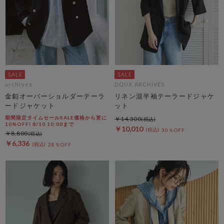
archives
DOUX ARCHIVES
金釦オーバーショルダーテーラ
リネン混半袖テーラードジャケ
ードジャケット
ット
期間限定タイムセールSALE価格から更に
￥14,300
10%OFF! 8/10 10:00まで
￥10,010
30％OFF
￥8,800
￥6,336
28％OFF