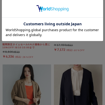
archives
DOUX ARCHIVES
【ＯＮかわ】ウォッシャブルフ
【ハレの日にも/セットアップ対
レンチスリーブ麻調テーラード
応】ストライプダブルテーラー
ＪＫ
ドジャケット
期間限定タイムセールSALE価格から更に
￥17,930
10%OFF! 8/10 10:00まで
￥7,172
60％OFF
￥8,800
￥6,336
28％OFF