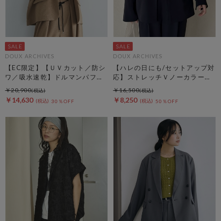
DOUX ARCHIVES
DOUX ARCHIVES
【EC限定】【ＵＶカット／防シ
【ハレの日にも/セットアップ対
ワ／吸水速乾】ドルマンパフジ
応】ストレッチＶノーカラージ
ャケット
ャケット
￥20,900
￥16,500
￥14,630
￥8,250
30％OFF
50％OFF