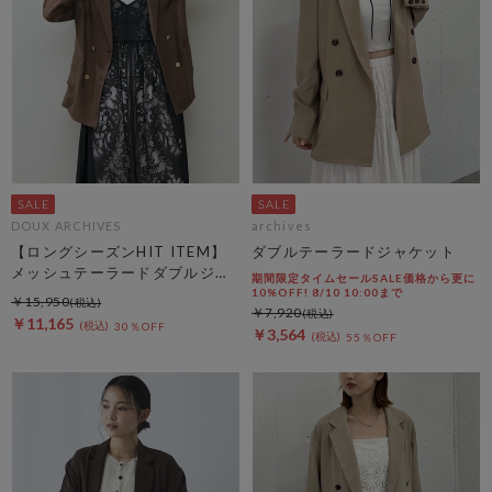
DOUX ARCHIVES
archives
【ロングシーズンHIT ITEM】
ダブルテーラードジャケット
メッシュテーラードダブルジャ
期間限定タイムセールSALE価格から更に
ケット
10%OFF! 8/10 10:00まで
￥15,950
￥7,920
￥11,165
30％OFF
￥3,564
55％OFF