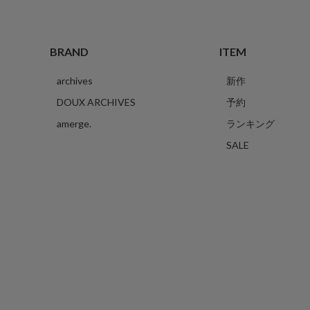
BRAND
ITEM
archives
新作
DOUX ARCHIVES
予約
amerge.
ランキング
SALE