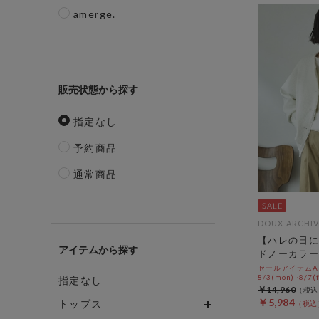
amerge.
販売状態
指定なし
予約商品
通常商品
DOUX ARCHIV
【ハレの日に
アイテム
ドノーカラー
セールアイテムAL
8/3(mon)~8/7(f
指定なし
￥14,960
￥5,984
トップス