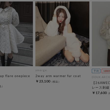
amerge.
eup flare onepiece
2way arm warmer fur coat
DOUX ARCH
￥23,100
【26AW
レース刺繍
￥17,600