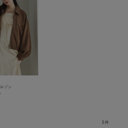
ルゾン
5
件