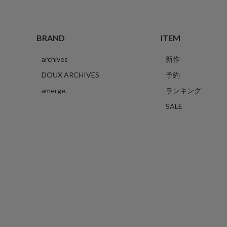
BRAND
ITEM
archives
新作
DOUX ARCHIVES
予約
amerge.
ランキング
SALE