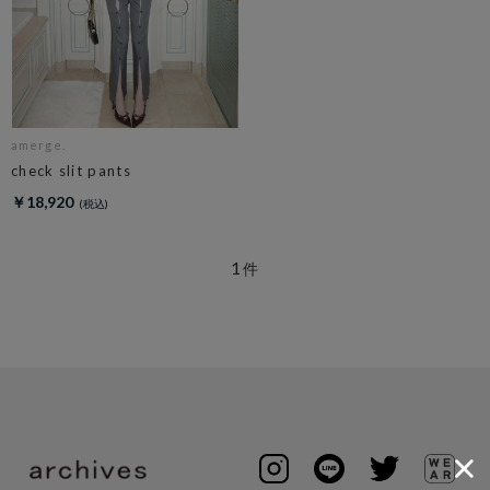
amerge.
check slit pants
￥18,920
1
件