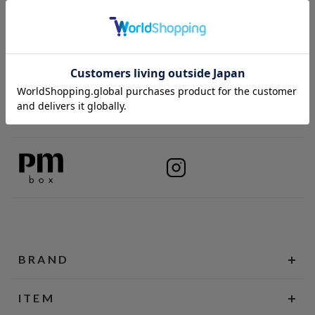
BRAND
ITEM