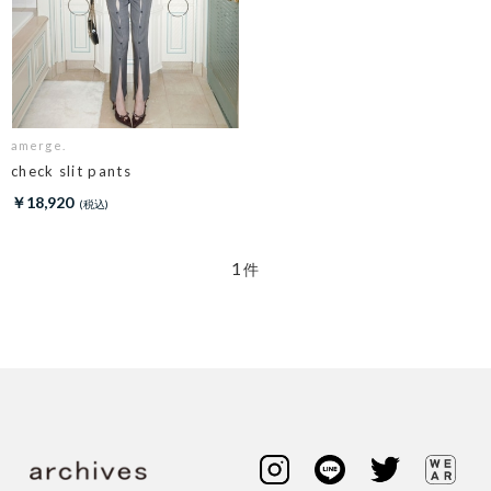
amerge.
check slit pants
￥18,920
1
件