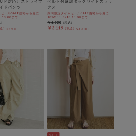
ＵＰ対応】ストライプ
ベルト付麻調タックワイドスラッ
イドパンツ
クス
セールSALE価格から更に
期間限定タイムセールSALE価格から更に
0 10:00まで
10%OFF! 8/10 10:00まで
￥6,930
￥3,119
55％OFF
54％OFF