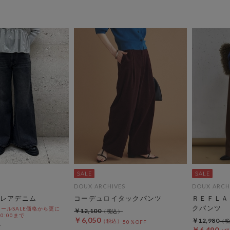
DOUX ARCHIVES
DOUX ARCH
レアデニム
コーデュロイタックパンツ
ＲＥＦＬＡ
クパンツ
ールSALE価格から更に
￥12,100
 10:00まで
￥6,050
￥12,980
50％OFF
￥6,490