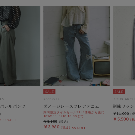
ES
archives
DOUX ARCH
バレルパンツ
ダメージレースフレアデニム
割繊ワッシ
期間限定タイムセールSALE価格から更に
￥11,000
10%OFF! 8/10 10:00まで
￥5,500
50％OFF
￥8,800
￥3,960
55％OFF