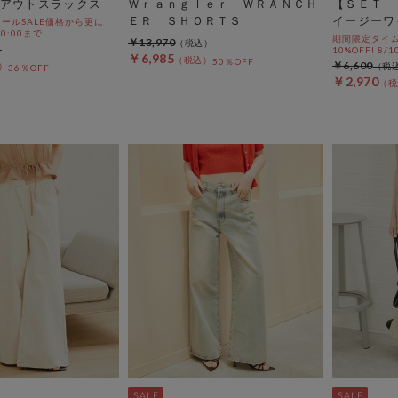
アウトスラックス
Ｗｒａｎｇｌｅｒ ＷＲＡＮＣＨ
【ＳＥＴ 
ＥＲ ＳＨＯＲＴＳ
イージーワ
ールSALE価格から更に
 10:00まで
期間限定タイム
￥13,970
10%OFF! 8/1
￥6,985
50％OFF
￥6,600
36％OFF
￥2,970