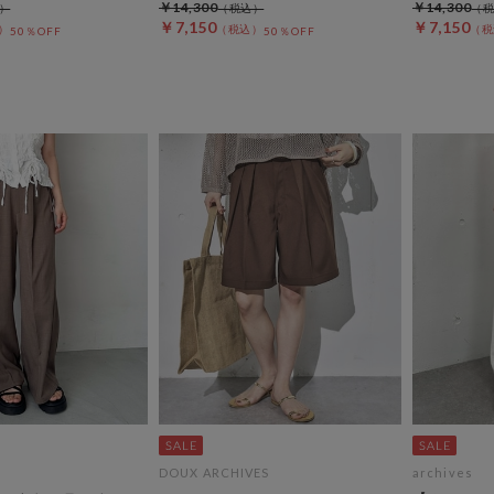
￥14,300
￥14,300
￥7,150
￥7,150
50％OFF
50％OFF
DOUX ARCHIVES
archives