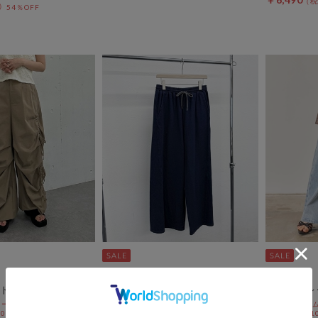
54％OFF
DOUX ARCHIVES
archives
トカーゴパンツ
イージーワイドパンツ
ダメージレ
ールSALE価格から更に
期間限定タイム
￥17,600
 10:00まで
10%OFF! 8/1