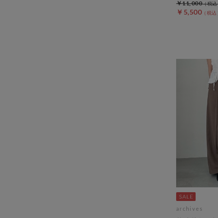
￥11,000
￥5,500
archives