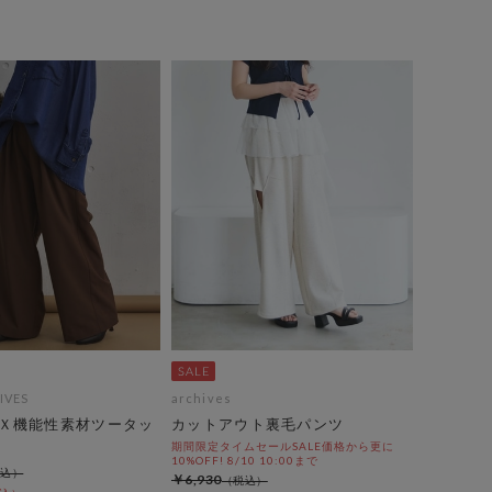
IVES
archives
Ｘ機能性素材ツータッ
カットアウト裏毛パンツ
期間限定タイムセールSALE価格から更に
10%OFF! 8/10 10:00まで
￥6,930