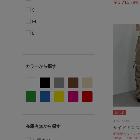
￥3,713
S
M
L
カラー
archives
在庫有無
サイドドロス
期間限定タイムセ
10%OFF! 8/10