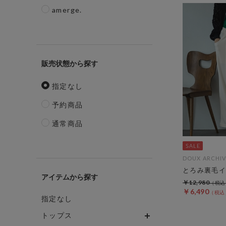
amerge.
販売状態
指定なし
予約商品
通常商品
DOUX ARCHIV
とろみ裏毛イ
アイテム
￥12,980
￥6,490
指定なし
トップス