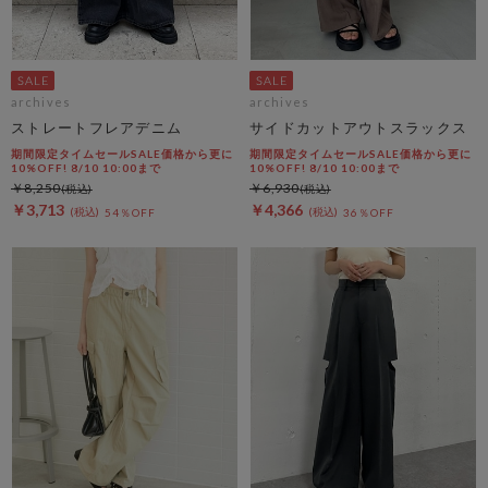
archives
archives
ストレートフレアデニム
サイドカットアウトスラックス
期間限定タイムセールSALE価格から更に
期間限定タイムセールSALE価格から更に
10%OFF! 8/10 10:00まで
10%OFF! 8/10 10:00まで
￥8,250
￥6,930
￥3,713
￥4,366
54％OFF
36％OFF