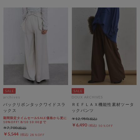
archives
DOUX ARCHIVES
バックリボンタックワイドスラ
ＲＥＦＬＡＸ機能性素材ツータ
ックス
ックパンツ
期間限定タイムセールSALE価格から更に
￥12,980
10%OFF! 8/10 10:00まで
￥6,490
50％OFF
￥7,700
￥5,544
28％OFF