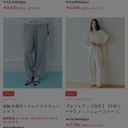
￥12,100
￥11,000
￥8,470
￥6,600
30％OFF
40％OFF
archives
DOUX ARCHIVES
接触冷感サイドレーススウェッ
【セットアップ対応】【1秒コ
トＰＴ
ーデ】メッシュレースイージー
パンツ
期間限定タイムセール10%OFF! 8/10
￥11,000
10:00まで
￥7,700
30％OFF
￥7,700