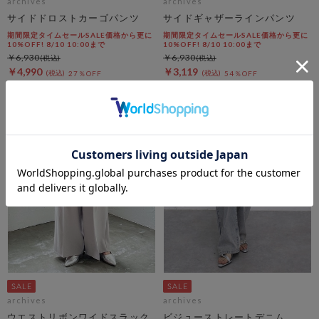
archives
archives
サイドドロストカーゴパンツ
サイドギャザーラインパンツ
期間限定タイムセールSALE価格から更に
期間限定タイムセールSALE価格から更に
10%OFF! 8/10 10:00まで
10%OFF! 8/10 10:00まで
￥6,930
￥6,930
￥4,990
￥3,119
27％OFF
54％OFF
archives
archives
ウエストリボンワイドスラック
ビジューストレートデニム