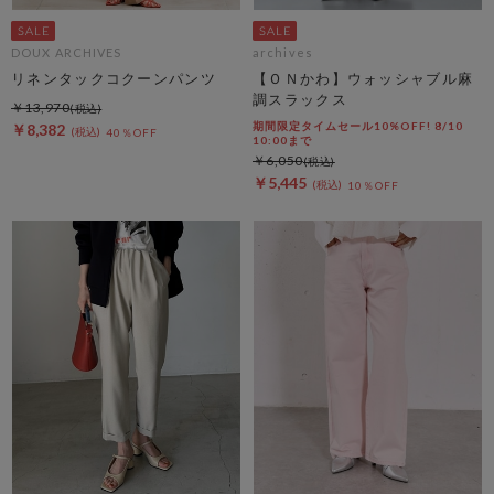
DOUX ARCHIVES
archives
リネンタックコクーンパンツ
【ＯＮかわ】ウォッシャブル麻
調スラックス
￥13,970
期間限定タイムセール10%OFF! 8/10
￥8,382
40％OFF
10:00まで
￥6,050
￥5,445
10％OFF