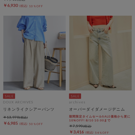
￥6,930
10％OFF
DOUX ARCHIVES
archives
リネンライクシアーパンツ
オーバーダイダメージデニム
期間限定タイムセールSALE価格から更に
￥13,970
10%OFF! 8/10 10:00まで
￥6,985
50％OFF
￥7,590
￥3,416
54％OFF