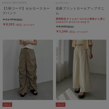
DOUX ARCHIVES
archives
【1秒コーデ】セルロースカー
花柄プリントロールアップデニ
ブパンツ
ム
期間限定タイムセールSALE価格から更に
￥11,990
10%OFF! 8/10 10:00まで
￥8,393
30％OFF
￥8,800
￥5,544
37％OFF