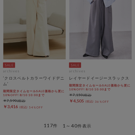
archives
archives
’クロスベルトカラーワイドデニ
レイヤードイージースラックス
ム’
期間限定タイムセールSALE価格から更に
10%OFF! 8/10 10:00まで
期間限定タイムセールSALE価格から更に
￥7,150
10%OFF! 8/10 10:00まで
￥7,590
￥4,505
36％OFF
￥3,416
54％OFF
117
1～40
件
件表示