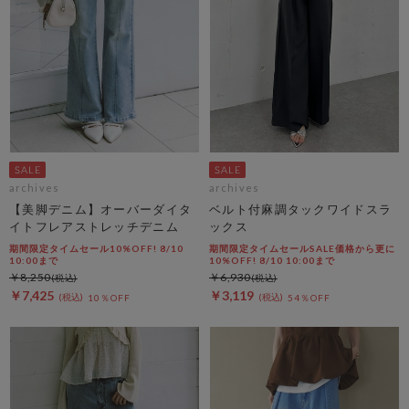
archives
archives
【美脚デニム】オーバーダイタ
ベルト付麻調タックワイドスラ
イトフレアストレッチデニム
ックス
期間限定タイムセール10%OFF! 8/10
期間限定タイムセールSALE価格から更に
10:00まで
10%OFF! 8/10 10:00まで
￥8,250
￥6,930
￥7,425
￥3,119
10％OFF
54％OFF