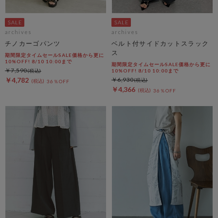
archives
archives
チノカーゴパンツ
ベルト付サイドカットスラック
ス
期間限定タイムセールSALE価格から更に
10%OFF! 8/10 10:00まで
期間限定タイムセールSALE価格から更に
￥7,590
10%OFF! 8/10 10:00まで
￥4,782
￥6,930
36％OFF
￥4,366
36％OFF