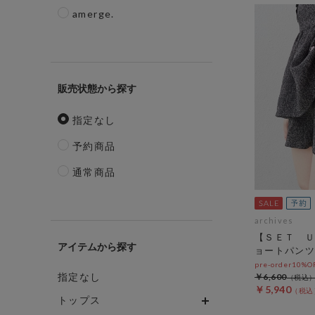
amerge.
販売状態
指定なし
予約商品
通常商品
archives
【ＳＥＴ Ｕ
アイテム
ョートパンツ
pre-order10%
指定なし
￥6,600
￥5,940
トップス