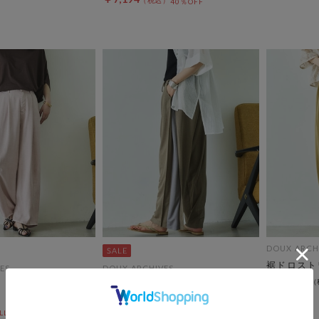
40％OFF
DOUX ARCH
裾ドロスト
ES
DOUX ARCHIVES
￥13,200
】セルロースカーブ
【接触冷感・ウォッシャブル・Ｕ
Ｖカット】サイドラインパンツ
L10%OFF
セールアイテムALL10%OFF