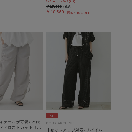
8/3(mon)~8/7(fri)
￥17,600
￥10,560
40％OFF
ィテールが可愛い旬カ
DOUX ARCHIVES
ドドロストカットリボ
【セットアップ対応/リバイバ