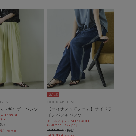
IVES
DOUX ARCHIVES
ストギャザーパンツ
【マイナス３℃デニム】サイドラ
インバレルパンツ
LL10%OFF
(fri)
セールアイテムALL10%OFF
8/3(mon)~8/7(fri)
￥14,960
40％OFF
￥8,976