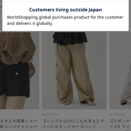
ri)
8/3(mon)~8/7(fri)
￥10,450
￥6,270
40％OFF
40％OFF
archives
archives
る大人の美脚ショー
【シンプルなのにこなれ見え】チ
【リボンデ
釦コンパクトショー
ノバレルタックカーゴパンツ
ーゴ】サイ