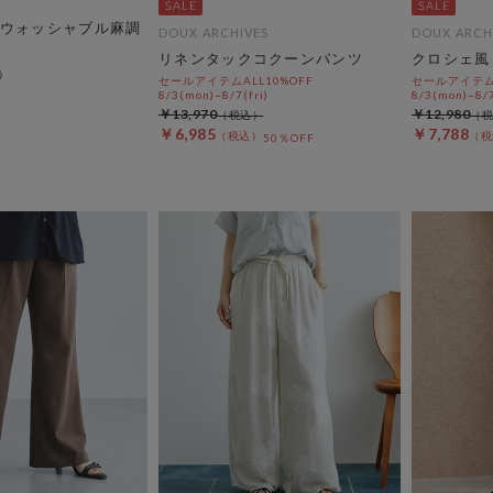
ウォッシャブル麻調
DOUX ARCHIVES
DOUX ARCH
リネンタックコクーンパンツ
クロシェ風
セールアイテムALL10%OFF
セールアイテムA
8/3(mon)~8/7(fri)
8/3(mon)~8/7
￥13,970
￥12,980
￥6,985
￥7,788
50％OFF