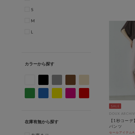
S
M
L
カラー
DOUX ARCHIV
【1秒コーデ
在庫有無
パンツ
セールアイテムAL