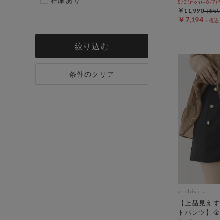
在庫あり
8/3(mon)~8/7(f
￥11,990
￥7,194
絞り込む
条件のクリア
archives
【上品見えす
トパンツ】金