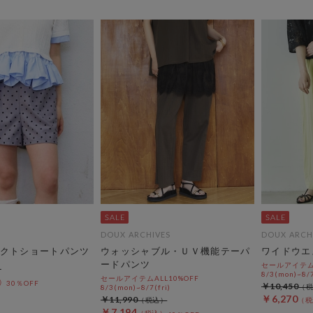
DOUX ARCHIVES
DOUX ARCH
クトショートパンツ
ウォッシャブル・ＵＶ機能テーパ
ワイドウエ
ードパンツ
セールアイテムA
8/3(mon)~8/7
セールアイテムALL10%OFF
30％OFF
￥10,450
8/3(mon)~8/7(fri)
￥6,270
￥11,990
￥7,194