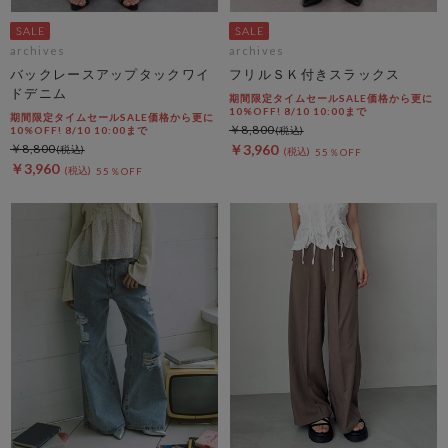
archives
archives
バックレースアップタックワイ
フリルＳＫ付きスラックス
ドデニム
期間限定タイムセールSALE価格から更に
10%OFF! 8/10 10:00まで
期間限定タイムセールSALE価格から更に
￥8,800
10%OFF! 8/10 10:00まで
￥8,800
￥3,960
55％OFF
￥3,960
55％OFF