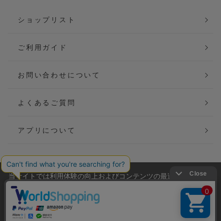
ショップリスト
ご利用ガイド
お問い合わせについて
よくあるご質問
アプリについて
当サイトでは利用体験の向上およびコンテンツの最適な提供、ト
会社概要
特定商取引法に基づく表記
ラフィックの分析を目的としてCookieを使用しています。
サイトの閲覧を継続された場合、Cookieの利用に同意したことも
ご利用規約
個人情報保護方針
のといたします。
詳細については
プライバシーポリシー
をご確認ください。