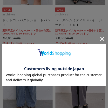
archives
archives
ドットコンパクトショートパン
レースヘムミディＳＫ×イージ
ツ
ーＰＴ ＳＥＴ
期間限定タイムセールSALE価格から更に
期間限定タイムセールSALE価格から更に
10%OFF! 8/10 10:00まで
10%OFF! 8/10 10:00まで
￥6,050
￥8,800
￥3,812
￥3,960
36％OFF
55％OFF