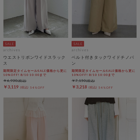
archives
archives
ウエストリボンワイドスラック
ベルト付きタックワイドチノパ
ス
ン
期間限定タイムセールSALE価格から更に
期間限定タイムセールSALE価格から更に
10%OFF! 8/10 10:00まで
10%OFF! 8/10 10:00まで
￥6,930
￥7,150
￥3,119
￥3,218
54％OFF
54％OFF