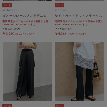
archives
archives
ダメージレースフレアデニム
サイドカットアウトスラックス
期間限定タイムセールSALE価格から更に
期間限定タイムセールSALE価格から更に
10%OFF! 8/10 10:00まで
10%OFF! 8/10 10:00まで
￥8,800
￥6,930
￥3,960
￥4,366
55％OFF
36％OFF