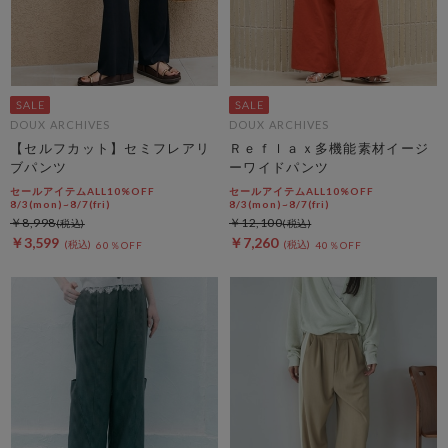
DOUX ARCHIVES
DOUX ARCHIVES
【セルフカット】セミフレアリ
Ｒｅｆｌａｘ多機能素材イージ
ブパンツ
ーワイドパンツ
セールアイテムALL10%OFF
セールアイテムALL10%OFF
8/3(mon)~8/7(fri)
8/3(mon)~8/7(fri)
￥8,998
￥12,100
￥3,599
￥7,260
60％OFF
40％OFF