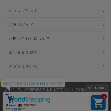
ショップリスト
ご利用ガイド
お問い合わせについて
よくあるご質問
アプリについて
当サイトでは利用体験の向上およびコンテンツの最適な提供、ト
会社概要
特定商取引法に基づく表記
ラフィックの分析を目的としてCookieを使用しています。
サイトの閲覧を継続された場合、Cookieの利用に同意したことも
ご利用規約
個人情報保護方針
のといたします。
詳細については
プライバシーポリシー
をご確認ください。