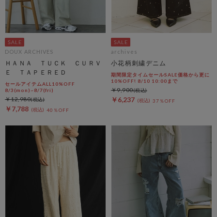
DOUX ARCHIVES
archives
ＨＡＮＡ ＴＵＣＫ ＣＵＲＶ
小花柄刺繍デニム
Ｅ ＴＡＰＥＲＥＤ
期間限定タイムセールSALE価格から更に
10%OFF! 8/10 10:00まで
セールアイテムALL10%OFF
￥9,900
8/3(mon)~8/7(fri)
￥12,980
￥6,237
37％OFF
￥7,788
40％OFF