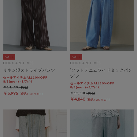
DOUX ARCHIVES
DOUX ARCHIVES
リネン混ストライプパンツ
’ソフトデニムワイドタックパン
ツ’／
セールアイテムALL10%OFF
8/3(mon)~8/7(fri)
セールアイテムALL10%OFF
￥11,990
8/3(mon)~8/7(fri)
￥5,995
￥12,100
50％OFF
￥4,840
60％OFF