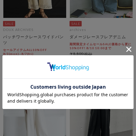
DOUX ARCHIVES
archives
パッチワークレースワイドパン
ダメージレースフレアデニム
ツ
期間限定タイムセールSALE価格から更に
10%OFF! 8/10 10:00まで
セールアイテムALL10%OFF
￥8,800
8/3(mon)~8/7(fri)
￥9,999
￥3,960
55％OFF
￥4,999
50％OFF