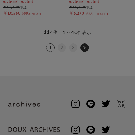
8/3(mon)~8/7(fri)
8/3(mon)~8/7(fri)
￥17,600
￥10,450
￥10,560
￥6,270
40％OFF
40％OFF
114
1～40
件
件表示
1
2
3