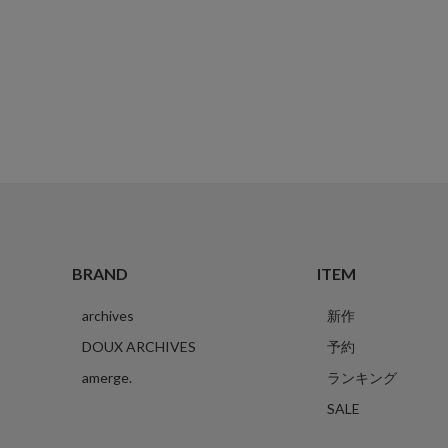
BRAND
ITEM
archives
新作
DOUX ARCHIVES
予約
amerge.
ランキング
SALE