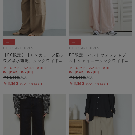
DOUX ARCHIVES
DOUX ARCHIVES
【EC限定】【ＵＶカット／防シ
EC限定【ハンドウォッシャブ
ワ／吸水速乾】タックワイドカ
ル】シャイニータックワイドパ
ーゴパンツ
ンツ
セールアイテムALL10%OFF
セールアイテムALL10%OFF
8/3(mon)~8/7(fri)
8/3(mon)~8/7(fri)
￥20,900
￥20,900
￥8,360
￥8,360
60％OFF
60％OFF