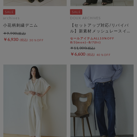
archives
DOUX ARCHIVES
小花柄刺繍デニム
【セットアップ対応/リバイバ
ル】新素材メッシュレースイー
￥9,900
ジーパンツ
セールアイテムALL10%OFF
￥6,930
30％OFF
8/3(mon)~8/7(fri)
￥11,000
￥6,600
40％OFF