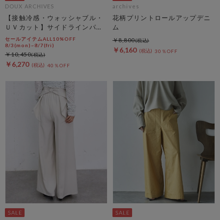
DOUX ARCHIVES
archives
【接触冷感・ウォッシャブル・
花柄プリントロールアップデニ
ＵＶカット】サイドラインパン
ム
ツ
セールアイテムALL10%OFF
￥8,800
8/3(mon)~8/7(fri)
￥6,160
30％OFF
￥10,450
￥6,270
40％OFF