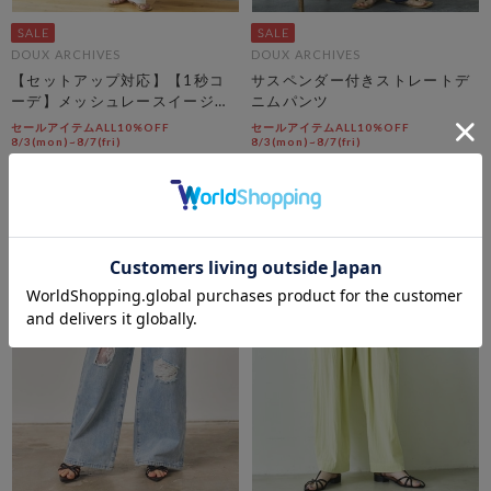
DOUX ARCHIVES
DOUX ARCHIVES
【セットアップ対応】【1秒コ
サスペンダー付きストレートデ
ーデ】メッシュレースイージー
ニムパンツ
パンツ
セールアイテムALL10%OFF
セールアイテムALL10%OFF
8/3(mon)~8/7(fri)
8/3(mon)~8/7(fri)
￥11,000
￥16,280
￥6,600
￥6,512
40％OFF
60％OFF