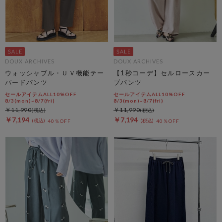
DOUX ARCHIVES
DOUX ARCHIVES
ウォッシャブル・ＵＶ機能テー
【1秒コーデ】セルロースカー
パードパンツ
ブパンツ
セールアイテムALL10%OFF
セールアイテムALL10%OFF
8/3(mon)~8/7(fri)
8/3(mon)~8/7(fri)
￥11,990
￥11,990
￥7,194
￥7,194
40％OFF
40％OFF