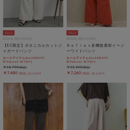
DOUX ARCHIVES
DOUX ARCHIVES
【EC限定】ボタニカルカットジ
Ｒｅｆｌａｘ多機能素材イージ
ャガードパンツ
ーワイドパンツ
セールアイテムALL10%OFF
セールアイテムALL10%OFF
8/3(mon)~8/7(fri)
8/3(mon)~8/7(fri)
￥18,700
￥12,100
￥7,480
￥7,260
60％OFF
40％OFF