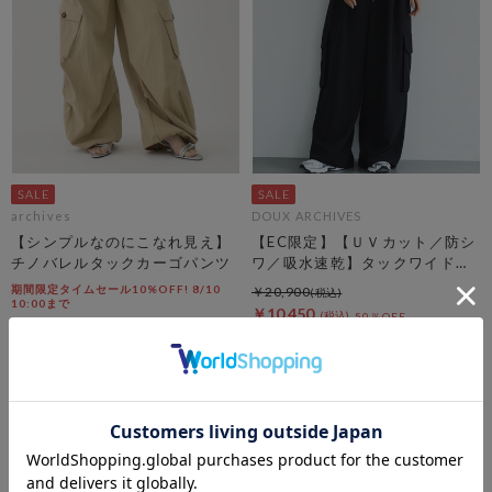
archives
DOUX ARCHIVES
【シンプルなのにこなれ見え】
【EC限定】【ＵＶカット／防シ
チノバレルタックカーゴパンツ
ワ／吸水速乾】タックワイドカ
ーゴパンツ
期間限定タイムセール10%OFF! 8/10
￥20,900
10:00まで
￥10,450
50％OFF
￥8,250
￥7,425
10％OFF
4
件