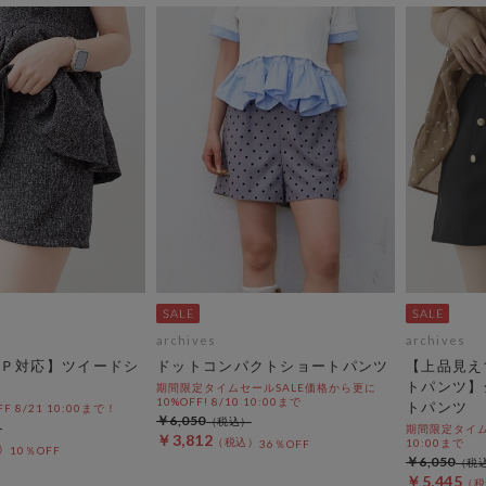
archives
archives
Ｐ対応】ツイードシ
ドットコンパクトショートパンツ
【上品見え
トパンツ】
期間限定タイムセールSALE価格から更に
10%OFF! 8/10 10:00まで
トパンツ
OFF 8/21 10:00まで！
￥6,050
期間限定タイムセ
￥3,812
10:00まで
36％OFF
10％OFF
￥6,050
￥5,445