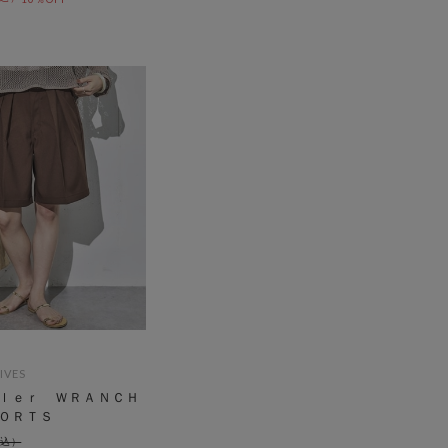
IVES
ｌｅｒ ＷＲＡＮＣＨ
ＯＲＴＳ