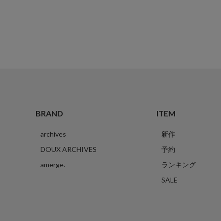
BRAND
ITEM
archives
新作
DOUX ARCHIVES
予約
amerge.
ランキング
SALE