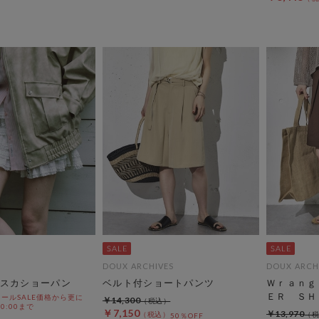
DOUX ARCHIVES
DOUX ARCH
スカショーパン
ベルト付ショートパンツ
Ｗｒａｎｇ
ＥＲ ＳＨ
ールSALE価格から更に
￥14,300
 10:00まで
￥7,150
￥13,970
50％OFF