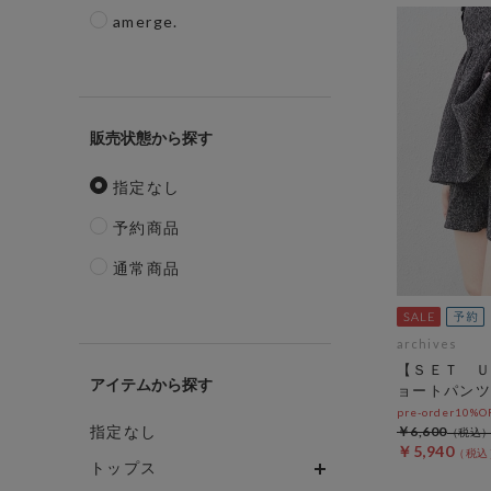
amerge.
販売状態
指定なし
予約商品
通常商品
archives
【ＳＥＴ Ｕ
アイテム
ョートパンツ
pre-order10%
指定なし
￥6,600
￥5,940
トップス