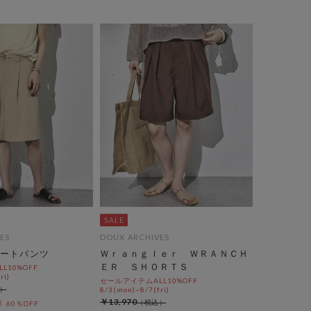
ES
DOUX ARCHIVES
ートパンツ
Ｗｒａｎｇｌｅｒ ＷＲＡＮＣＨ
ＥＲ ＳＨＯＲＴＳ
L10%OFF
ri)
セールアイテムALL10%OFF
8/3(mon)~8/7(fri)
￥13,970
60％OFF