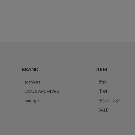
BRAND
ITEM
archives
新作
DOUX ARCHIVES
予約
amerge.
ランキング
SALE