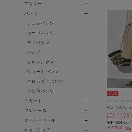
アウター
パンツ
デニムパンツ
カーゴパンツ
チノパンツ
パンツ
フルレングス
ショートパンツ
クロップドパンツ
その他パンツ
スカート
DOUX ARCHIV
ベルト付ショ
ワンピース
セールアイテムAL
8/3(mon)~8/7(f
オーバーオール
￥14,300
￥5,720
ヘッドウェア