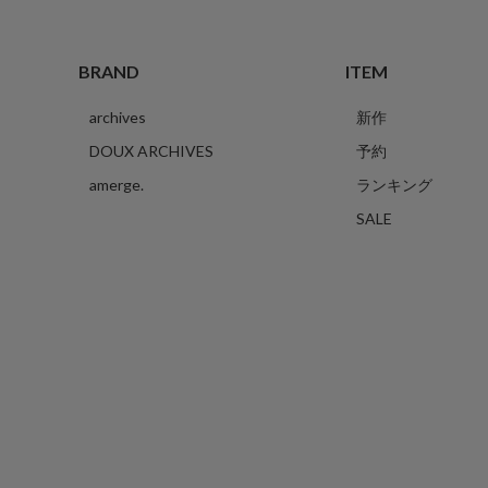
BRAND
ITEM
archives
新作
DOUX ARCHIVES
予約
amerge.
ランキング
SALE