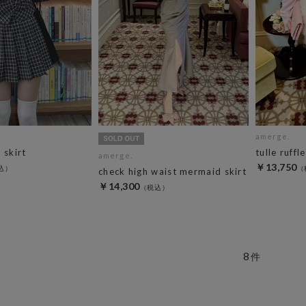
amerge.
 skirt
tulle ruffl
amerge.
￥13,750
check high waist mermaid skirt
￥14,300
8
件