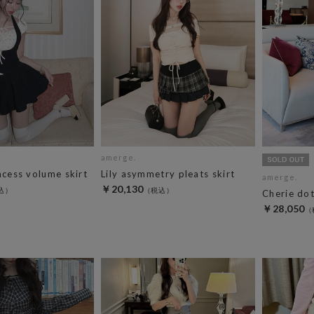
amerge.
ncess volume skirt
Lily asymmetry pleats skirt
amerge.
￥20,130
Cherie dot
￥28,050