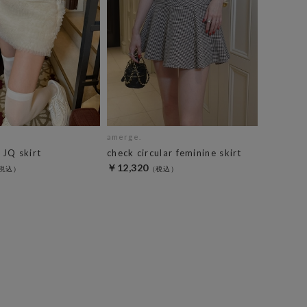
amerge.
e JQ skirt
check circular feminine skirt
￥12,320