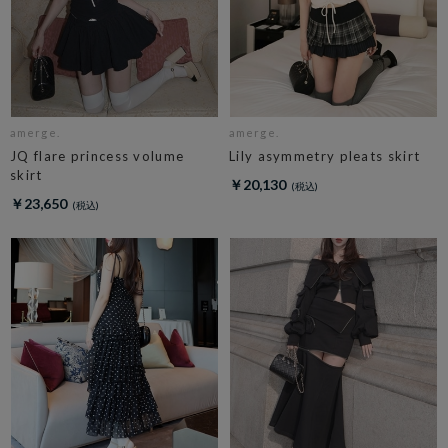
amerge.
amerge.
JQ flare princess volume
Lily asymmetry pleats skirt
skirt
￥20,130
￥23,650