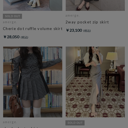
amerge.
2way pocket zip skirt
amerge.
Cherie dot ruffle volume skirt
￥23,100
￥28,050
amerge.