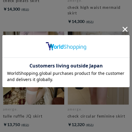
check pleats skirt
amerge.
check high waist mermaid
￥14,300
skirt
￥14,300
amerge.
amerge.
tulle ruffle JQ skirt
check circular feminine skirt
￥13,750
￥12,320