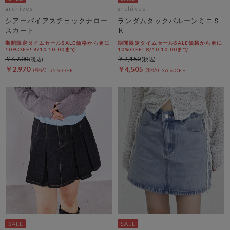
archives
archives
シアーバイアスチェックナロー
ランダムタックバルーンミニＳ
スカート
Ｋ
期間限定タイムセールSALE価格から更に
期間限定タイムセールSALE価格から更に
10%OFF! 8/10 10:00まで
10%OFF! 8/10 10:00まで
￥6,600
￥7,150
￥2,970
￥4,505
55％OFF
36％OFF