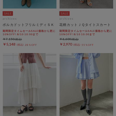
archives
archives
ポルカドットフリルミディＳＫ
花柄カットＪＱタイトスカート
期間限定タイムセールSALE価格から更に
期間限定タイムセールSALE価格から更に
10%OFF! 8/10 10:00まで
10%OFF! 8/10 10:00まで
￥7,150
￥6,600
￥5,148
￥2,970
28％OFF
55％OFF