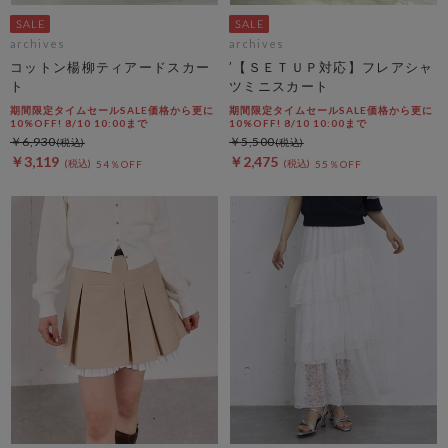
archives
archives
コットン楊柳ティアードスカー
’【ＳＥＴＵＰ対応】フレアシャ
ト
ツミニスカート
期間限定タイムセールSALE価格から更に
期間限定タイムセールSALE価格から更に
10%OFF! 8/10 10:00まで
10%OFF! 8/10 10:00まで
￥6,930
￥5,500
￥3,119
￥2,475
54％OFF
55％OFF