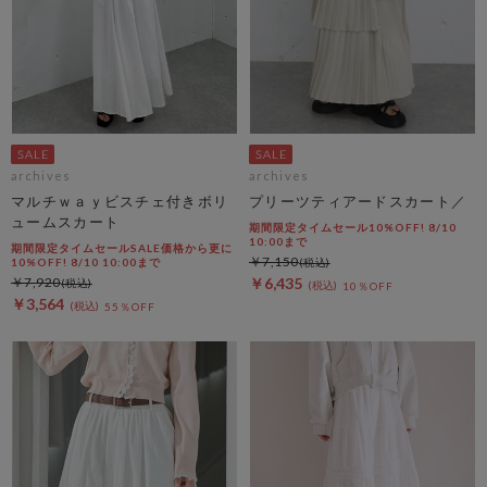
archives
archives
マルチｗａｙビスチェ付きボリ
プリーツティアードスカート／
ュームスカート
期間限定タイムセール10%OFF! 8/10
10:00まで
期間限定タイムセールSALE価格から更に
￥7,150
10%OFF! 8/10 10:00まで
￥7,920
￥6,435
10％OFF
￥3,564
55％OFF