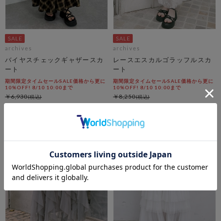
archives
archives
バイヤスチェックギャザースカ
レースエスカルゴラッフルスカ
ート
ート
期間限定タイムセールSALE価格から更に
期間限定タイムセールSALE価格から更に
10%OFF! 8/10 10:00まで
10%OFF! 8/10 10:00まで
￥6,930
￥8,250
￥4,366
￥3,713
36％OFF
54％OFF