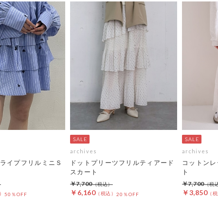
archives
archives
ライプフリルミニＳ
ドットプリーツフリルティアード
コットンレ
スカート
ト
￥7,700
￥7,700
￥6,160
￥3,850
50％OFF
20％OFF