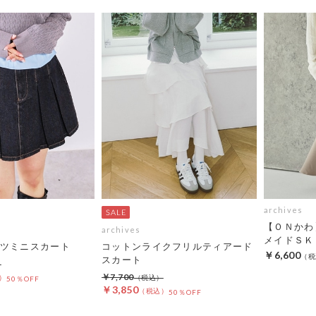
archives
【ＯＮかわ
archives
メイドＳＫ
ツミニスカート
コットンライクフリルティアード
￥6,600
スカート
￥7,700
50％OFF
￥3,850
50％OFF