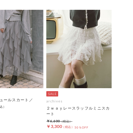
ュールスカート／
archives
２ｗａｙレースラッフルミニスカ
ート
￥6,600
￥3,300
50％OFF