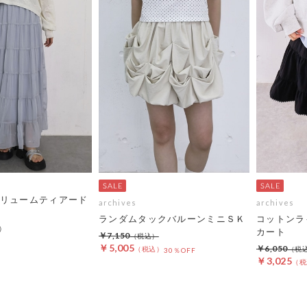
リュームティアード
archives
archives
ランダムタックバルーンミニＳＫ
コットンラ
カート
￥7,150
￥5,005
￥6,050
30％OFF
￥3,025