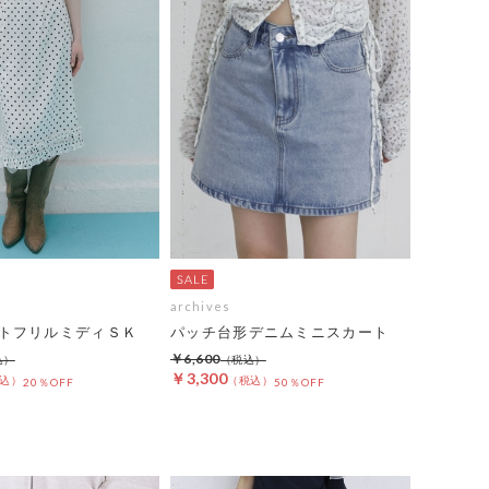
archives
トフリルミディＳＫ
パッチ台形デニムミニスカート
￥6,600
￥3,300
20％OFF
50％OFF