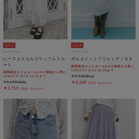
archives
archives
レースエスカルゴラッフルスカ
ポルカドットフリルミディＳＫ
ート
期間限定タイムセールSALE価格から更に
10%OFF! 8/10 10:00まで
期間限定タイムセールSALE価格から更に
￥7,150
10%OFF! 8/10 10:00まで
￥8,250
￥5,148
28％OFF
￥3,713
54％OFF