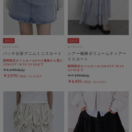
archives
archives
パッチ台形デニムミニスカート
シアー楊柳ボリュームティアー
ドスカート
期間限定タイムセールSALE価格から更に
10%OFF! 8/10 10:00まで
期間限定タイムセール10%OFF! 8/10
￥6,600
10:00まで
￥2,970
￥7,150
55％OFF
￥6,435
10％OFF