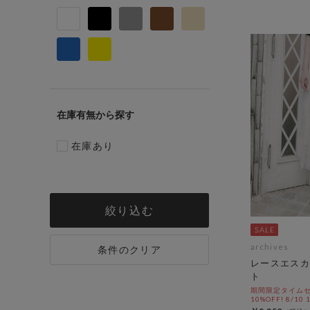
在庫有無
在庫あり
絞り込む
archives
条件のクリア
レースエスカ
ト
期間限定タイムセ
10%OFF! 8/10