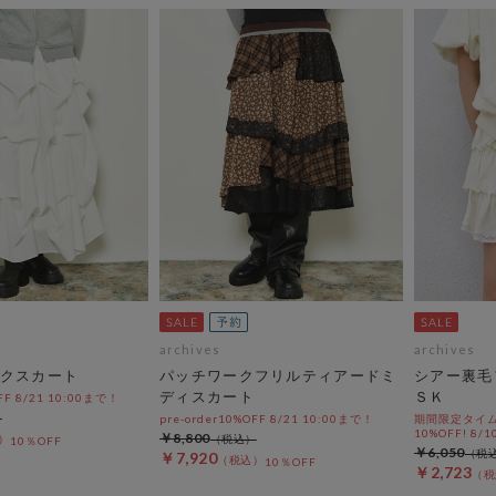
archives
archives
クスカート
パッチワークフリルティアードミ
シアー裏毛
ディスカート
ＳＫ
OFF 8/21 10:00まで！
pre-order10%OFF 8/21 10:00まで！
期間限定タイム
10%OFF! 8/1
￥8,800
10％OFF
￥6,050
￥7,920
10％OFF
￥2,723