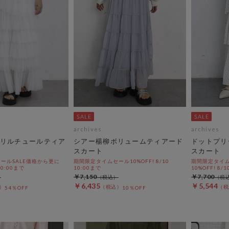
archives
archives
リルチュールティア
シアー楊柳ボリュームティアード
ドットプリ
スカート
スカート
ールSALE価格から更に
期間限定タイムセール10%OFF! 8/10
期間限定タイム
 10:00まで
10:00まで
10%OFF! 8/1
￥7,150
￥7,700
￥6,435
￥5,544
54％OFF
10％OFF