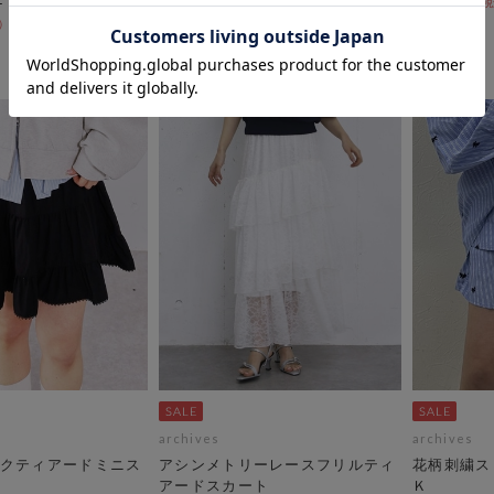
￥5,148
￥2,970
28％OFF
54％OFF
archives
archives
クティアードミニス
アシンメトリーレースフリルティ
花柄刺繍ス
アードスカート
Ｋ