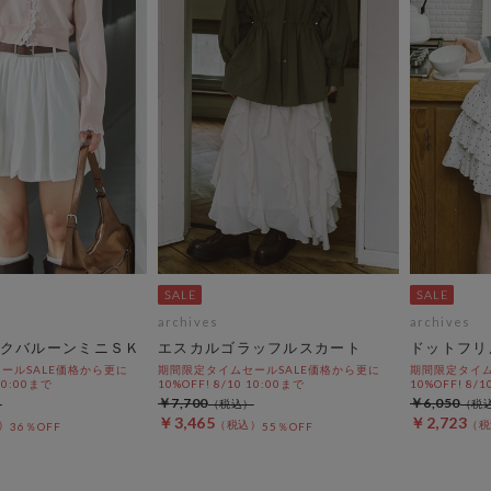
archives
archives
クバルーンミニＳＫ
エスカルゴラッフルスカート
ドットフリ
ールSALE価格から更に
期間限定タイムセールSALE価格から更に
期間限定タイム
 10:00まで
10%OFF! 8/10 10:00まで
10%OFF! 8/1
￥7,700
￥6,050
￥3,465
￥2,723
36％OFF
55％OFF