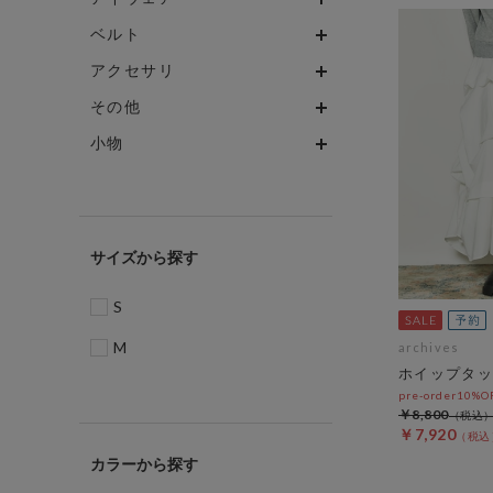
ベルト
アクセサリ
その他
小物
サイズ
S
M
archives
ホイップタッ
pre-order10%
￥8,800
￥7,920
カラー