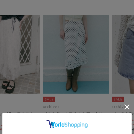
archives
archives
ルゴラッフルスカー
ポルカドットフリルミディＳＫ
パッチ台形
期間限定タイムセールSALE価格から更に
期間限定タイム
10%OFF! 8/10 10:00まで
10%OFF! 8/1
ールSALE価格から更に
￥7,150
￥6,600
 10:00まで