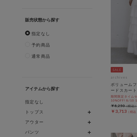
販売状態
指定なし
予約商品
通常商品
archives
ボリュームフ
アイテム
ードスカート
期間限定タイムセ
10%OFF! 8/10
指定なし
￥8,250
￥3,713
トップス
アウター
パンツ