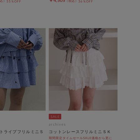
￥4,505
55％OFF
36％OFF
archives
トライプフリルミニＳ
コットンレースフリルミニＳＫ
期間限定タイムセールSALE価格から更に