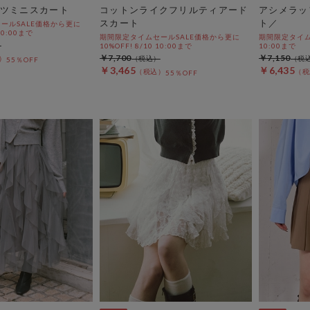
ツミニスカート
コットンライクフリルティアード
アシメラッ
スカート
ト／
ールSALE価格から更に
 10:00まで
期間限定タイムセールSALE価格から更に
期間限定タイムセ
10%OFF! 8/10 10:00まで
10:00まで
￥7,700
￥7,150
55％OFF
￥3,465
￥6,435
55％OFF