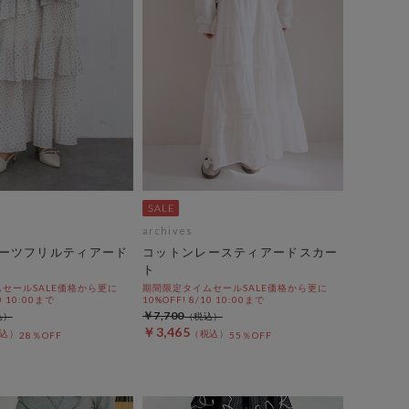
archives
ーツフリルティアード
コットンレースティアードスカー
ト
セールSALE価格から更に
期間限定タイムセールSALE価格から更に
0 10:00まで
10%OFF! 8/10 10:00まで
￥7,700
￥3,465
28％OFF
55％OFF