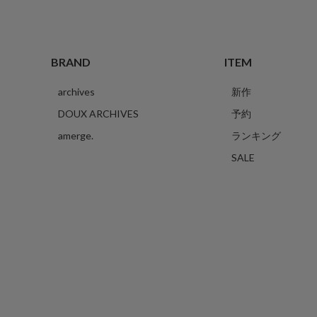
BRAND
ITEM
archives
新作
DOUX ARCHIVES
予約
amerge.
ランキング
SALE