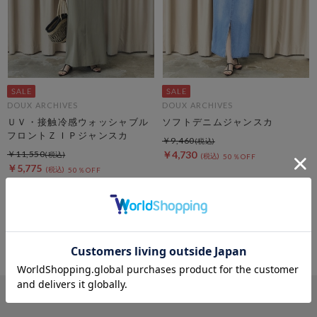
DOUX ARCHIVES
DOUX ARCHIVES
ＵＶ・接触冷感ウォッシャブル
ソフトデニムジャンスカ
フロントＺＩＰジャンスカ
￥9,460
￥11,550
￥4,730
50％OFF
￥5,775
50％OFF
4
件