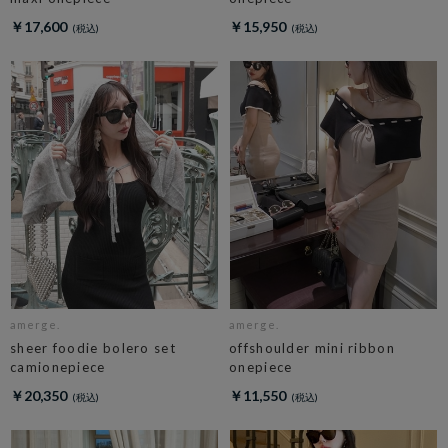
￥17,600
￥15,950
amerge.
amerge.
sheer foodie bolero set
offshoulder mini ribbon
camionepiece
onepiece
￥20,350
￥11,550