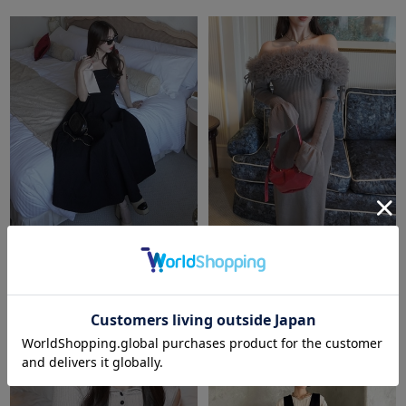
amerge.
ruffle ribbon maxi onepiece
amerge.
ribbon JQ side cut onepiece
￥19,580
￥20,900