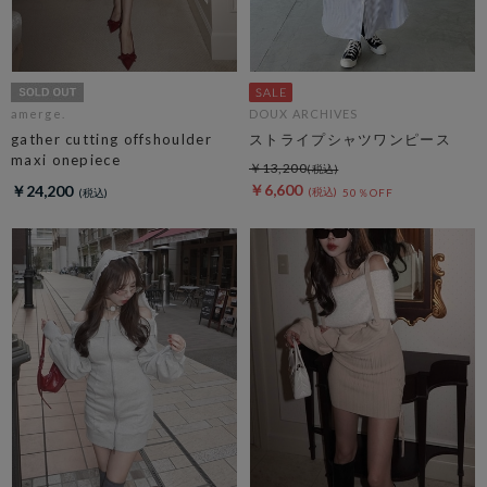
amerge.
DOUX ARCHIVES
gather cutting offshoulder
ストライプシャツワンピース
maxi onepiece
￥13,200
￥6,600
￥24,200
50％OFF