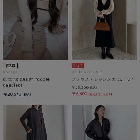
amerge.
DOUX ARCHIVES
cutting design foodie
ブラウスｘジャンスカ SET UP
onepiece
￥13,200
￥6,600
￥20,570
50％OFF