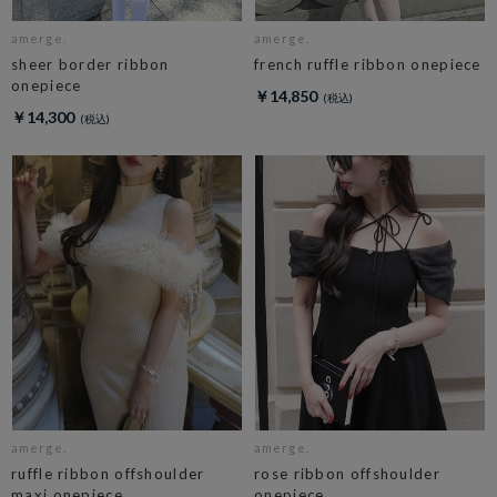
amerge.
amerge.
sheer border ribbon
french ruffle ribbon onepiece
onepiece
￥14,850
￥14,300
amerge.
amerge.
ruffle ribbon offshoulder
rose ribbon offshoulder
maxi onepiece
onepiece