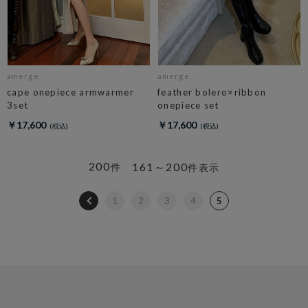
amerge.
amerge.
cape onepiece armwarmer
feather bolero×ribbon
3set
onepiece set
￥17,600
￥17,600
200
161～200
件
件表示
1
2
3
4
5