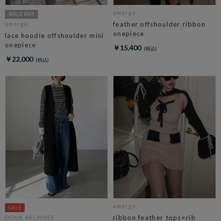
amerge.
feather offshoulder ribbon
amerge.
onepiece
lace hoodie offshoulder mini
onepiece
￥15,400
￥22,000
amerge.
ribbon feather tops×rib
DOUX ARCHIVES