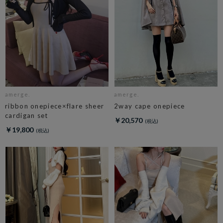
amerge.
amerge.
ribbon onepiece×flare sheer
2way cape onepiece
cardigan set
￥20,570
￥19,800