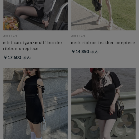
amerge.
amerge.
mini cardigan×multi border
neck ribbon feather onepiece
ribbon onepiece
￥14,850
￥17,600