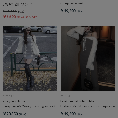
onepiece set
3WAY ZIPワンピ
￥19,250
￥13,200
￥6,600
50％OFF
amerge.
amerge.
argyle ribbon
feather offshoulder
onepiece×2way cardigan set
bolero×ribbon cami onepiece
￥20,350
￥19,250