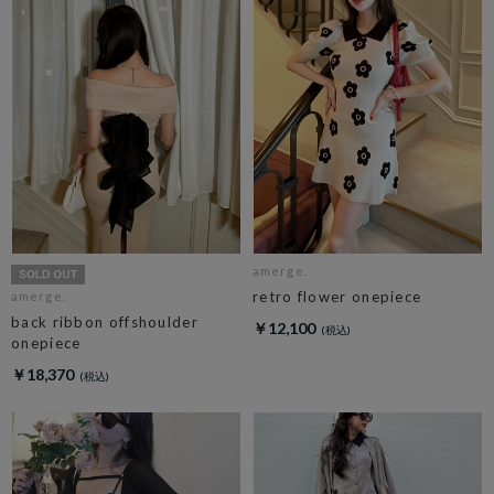
amerge.
retro flower onepiece
amerge.
back ribbon offshoulder
￥12,100
onepiece
￥18,370