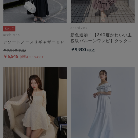
archives
新色追加！【360度かわいい主
archives
役級バルーンワンピ】タックバ
アソートノースリギャザーＯＰ
ルーンノースリギャザーワンピ
￥9,900
￥9,350
ース
￥6,545
30％OFF