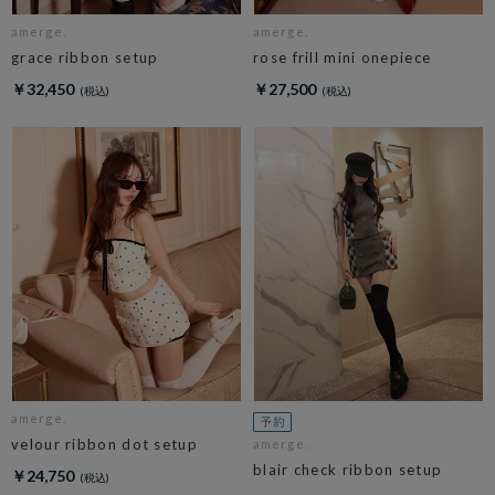
amerge.
amerge.
grace ribbon setup
rose frill mini onepiece
￥32,450
￥27,500
amerge.
velour ribbon dot setup
amerge.
blair check ribbon setup
￥24,750