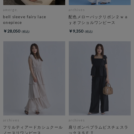
amerge.
archives
bell sleeve fairy lace
配色メローバックリボン２ｗａ
onepiece
ｙオフショルワンピース
￥28,050
￥9,350
archives
archives
フリルティアードカシュクール
肩リボンペプラムビスチェスラ
ノースリワンピース
ックスＳＥＴ