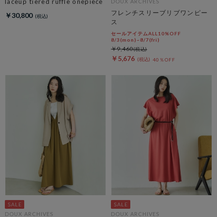
laceup tiered ruffle onepiece
DOUX ARCHIVES
フレンチスリーブリブワンピー
￥30,800
ス
セールアイテムALL10%OFF
8/3(mon)~8/7(fri)
￥9,460
￥5,676
40％OFF
DOUX ARCHIVES
DOUX ARCHIVES