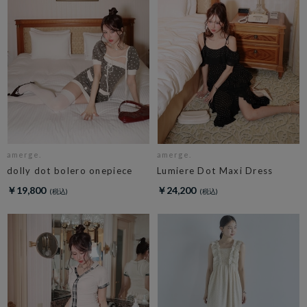
amerge.
amerge.
dolly dot bolero onepiece
Lumiere Dot Maxi Dress
￥19,800
￥24,200