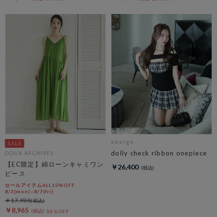
amerge.
dolly check ribbon onepiece
DOUX ARCHIVES
【EC限定】綿ローンキャミワン
￥26,400
ピース
セールアイテムALL10%OFF
8/3(mon)~8/7(fri)
￥17,930
￥8,965
50％OFF