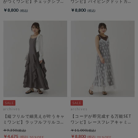
がつくワンピ】チェックシフォ
ワンピ】パイピングドットカッ
ンドロストキャミワンピース
トＪＱキャミワンピース
￥8,800
￥8,800
archives
archives
【縦フリルで細見えが叶うキャ
【コーデが即完成する万能SET
ミワンピ】ラッフルフリルコッ
ワンピ】レースフレアキャミＯ
トン楊柳キャミワンピース
Ｐ×ノースカットリブＯＰＳＥ
￥9,350
￥11,000
Ｔ
￥4,675
￥8,800
50％OFF
20％OFF