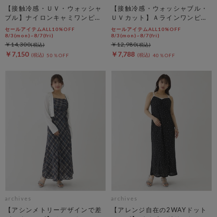
【接触冷感・ＵＶ・ウォッシャ
【接触冷感・ウォッシャブル・
ブル】ナイロンキャミワンピー
ＵＶカット】Ａラインワンピー
ス
ス
セールアイテムALL10%OFF
セールアイテムALL10%OFF
8/3(mon)~8/7(fri)
8/3(mon)~8/7(fri)
￥14,300
￥12,980
￥7,150
￥7,788
50％OFF
40％OFF
archives
archives
【アシンメトリーデザインで差
【アレンジ自在の2WAYドット