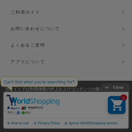
ご利用ガイド
お問い合わせについて
よくあるご質問
アプリについて
当サイトでは利用体験の向上およびコンテンツの最適な提供、ト
会社概要
特定商取引法に基づく表記
ラフィックの分析を目的としてCookieを使用しています。
サイトの閲覧を継続された場合、Cookieの利用に同意したことも
ご利用規約
個人情報保護方針
のといたします。
詳細については
プライバシーポリシー
をご確認ください。
Copyright(C) P&M co.,ltd All Rights Reserved.
承諾する