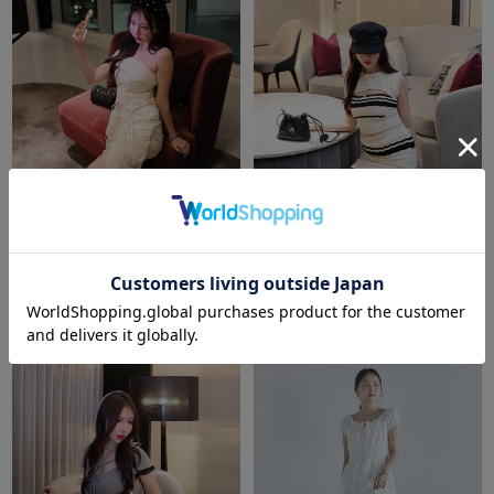
amerge.
amerge.
sheer dot drape set up
Lea eyelet 3-piece setup
￥25,850
￥28,600