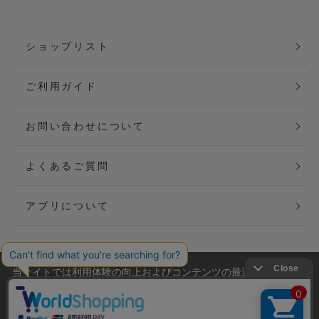
ショップリスト
ご利用ガイド
お問い合わせについて
よくあるご質問
アプリについて
当サイトでは利用体験の向上およびコンテンツの最適な提供、ト
会社概要
特定商取引法に基づく表記
ラフィックの分析を目的としてCookieを使用しています。
サイトの閲覧を継続された場合、Cookieの利用に同意したことも
ご利用規約
個人情報保護方針
のといたします。