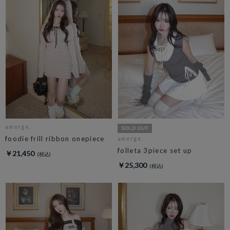
amerge.
foodie frill ribbon onepiece
amerge.
folleta 3piece set up
￥21,450
￥25,300