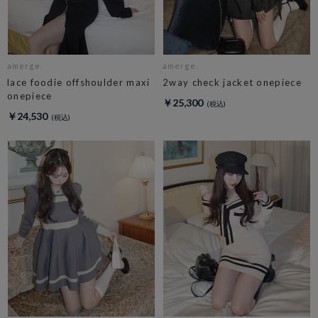
amerge.
amerge.
lace foodie offshoulder maxi
2way check jacket onepiece
onepiece
￥25,300
￥24,530