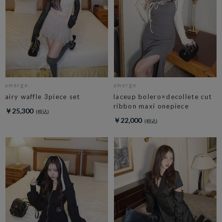
amerge.
amerge.
airy waffle 3piece set
laceup bolero×decollete cut
ribbon maxi onepiece
￥25,300
￥22,000