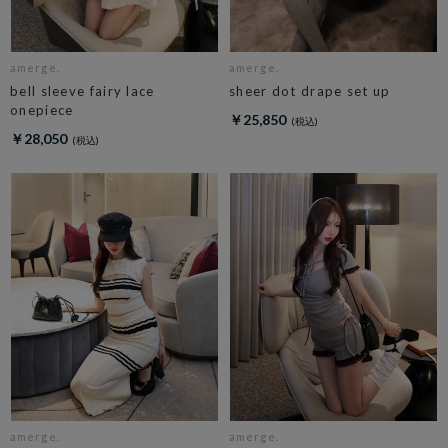
amerge.
amerge.
bell sleeve fairy lace
sheer dot drape set up
onepiece
￥25,850
￥28,050
amerge.
amerge.