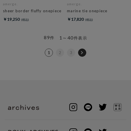
amerge.
amerge.
sheer border fluffy onepiece
marine tie onepiece
￥19,250
￥17,820
89
1～40
件
件表示
1
2
3