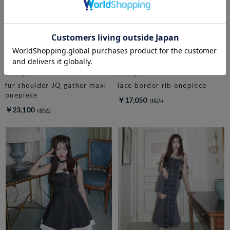
amerge.
amerge.
fur shoulder JQ gather maxi
lace border rib onepiece
onepiece
￥17,050
￥23,100