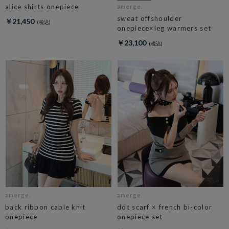
alice shirts onepiece
amerge.
sweat offshoulder
￥21,450
onepiece×leg warmers set
￥23,100
amerge.
amerge.
back ribbon cable knit
dot scarf × french bi-color
onepiece
onepiece set