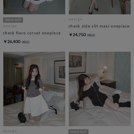
amerge.
check side slit maxi onepiece
amerge.
check flare corset onepiece
￥24,750
￥26,400
amerge.