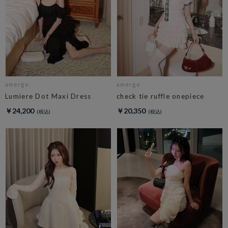
amerge.
amerge.
Lumiere Dot Maxi Dress
check tie ruffle onepiece
￥24,200
￥20,350