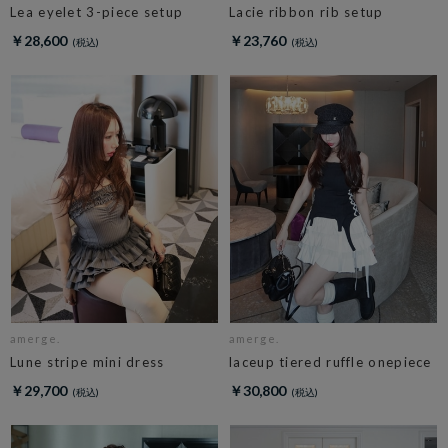
Lea eyelet 3-piece setup
Lacie ribbon rib setup
￥28,600
￥23,760
amerge.
amerge.
Lune stripe mini dress
laceup tiered ruffle onepiece
￥29,700
￥30,800