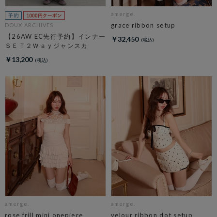
amerge.
grace ribbon setup
DOUX ARCHIVES
【26AW EC先行予約】インナー
￥32,450
ＳＥＴ２Ｗａｙジャンスカ
￥13,200
amerge.
amerge.
rose frill mini onepiece
velour ribbon dot setup