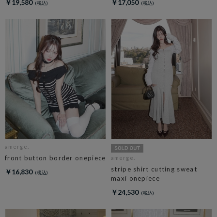
￥19,580
￥17,050
amerge.
front button border onepiece
amerge.
stripe shirt cutting sweat
￥16,830
maxi onepiece
￥24,530