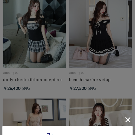
amerge.
amerge.
dolly check ribbon onepiece
french marine setup
￥26,400
￥27,500