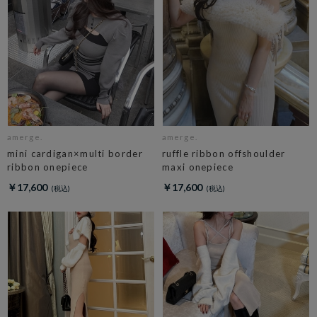
amerge.
amerge.
mini cardigan×multi border
ruffle ribbon offshoulder
ribbon onepiece
maxi onepiece
￥17,600
￥17,600