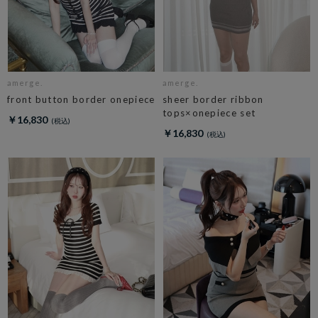
amerge.
amerge.
front button border onepiece
sheer border ribbon
tops×onepiece set
￥16,830
￥16,830