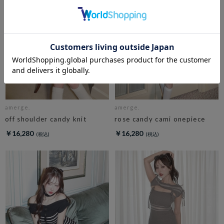
amerge.
amerge.
off shoulder candy knit
rose candy cami onepiece
￥16,280
￥16,280