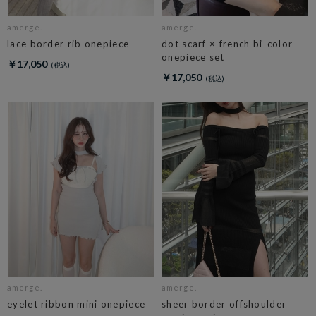
amerge.
amerge.
lace border rib onepiece
dot scarf × french bi-color
onepiece set
￥17,050
￥17,050
amerge.
amerge.
eyelet ribbon mini onepiece
sheer border offshoulder