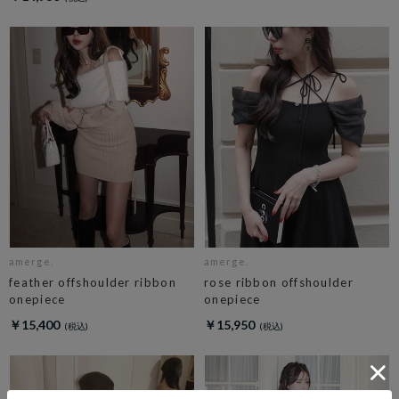
amerge.
amerge.
feather offshoulder ribbon
rose ribbon offshoulder
onepiece
onepiece
￥15,400
￥15,950