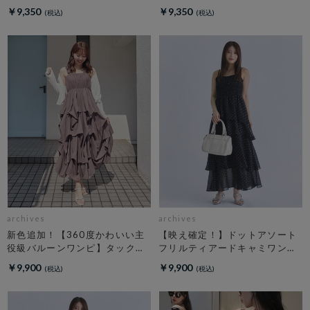
￥9,350
￥9,350
archives
archives
新色追加！【360度かわいい主
【映え確定！】ドットアソート
役級バルーンワンピ】タックバ
フリルティアードキャミワンピ
ルーンノースリギャザーワンピ
ース
￥9,900
￥9,900
ース