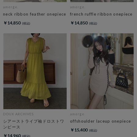
amerge.
amerge.
neck ribbon feather onepiece
french ruffle ribbon onepiece
￥14,850
￥14,850
DOUX ARCHIVES
amerge.
シアーストライプ袖ドロストワ
offshoulder laceup onepiece
ンピース
￥15,400
￥14,960