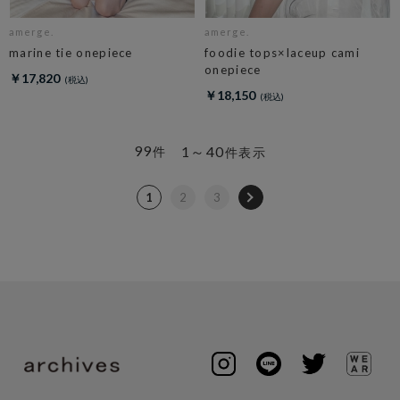
amerge.
amerge.
marine tie onepiece
foodie tops×laceup cami
onepiece
￥17,820
￥18,150
99
1～40
件
件表示
1
2
3