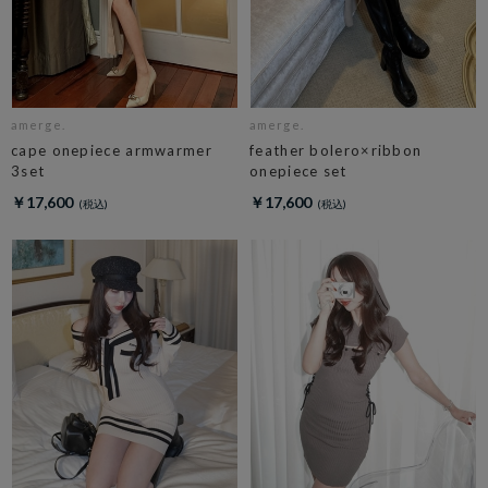
amerge.
amerge.
cape onepiece armwarmer
feather bolero×ribbon
3set
onepiece set
￥17,600
￥17,600