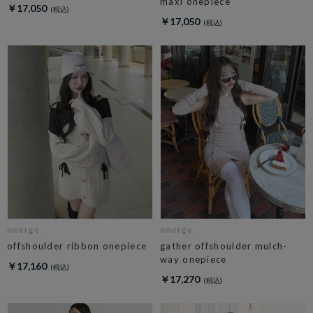
maxi onepiece
￥17,050
￥17,050
amerge.
amerge.
offshoulder ribbon onepiece
gather offshoulder mulch-
way onepiece
￥17,160
￥17,270