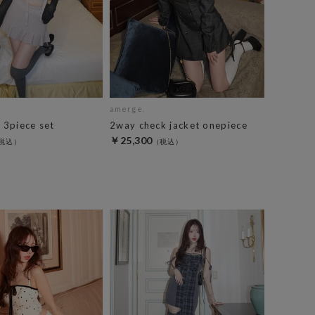
amerge.
e 3piece set
2way check jacket onepiece
￥25,300