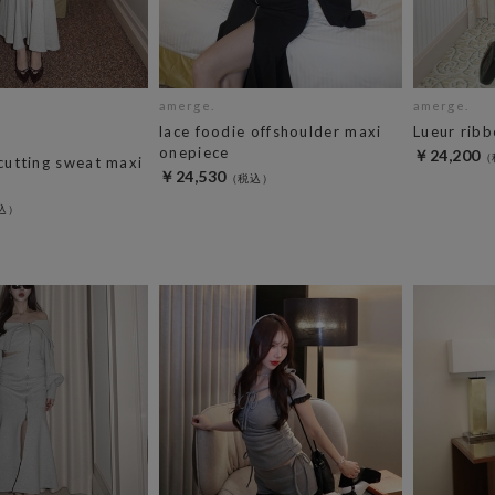
amerge.
amerge.
lace foodie offshoulder maxi
Lueur ribb
onepiece
￥24,200
 cutting sweat maxi
￥24,530