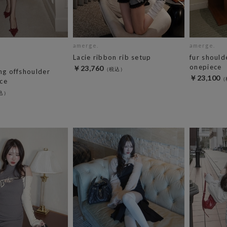
amerge.
amerge.
Lacie ribbon rib setup
fur should
onepiece
￥23,760
ng offshoulder
￥23,100
ce