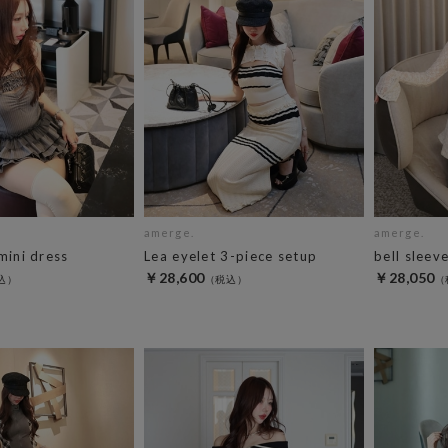
amerge.
amerge.
mini dress
Lea eyelet 3-piece setup
bell sleev
￥28,600
￥28,050