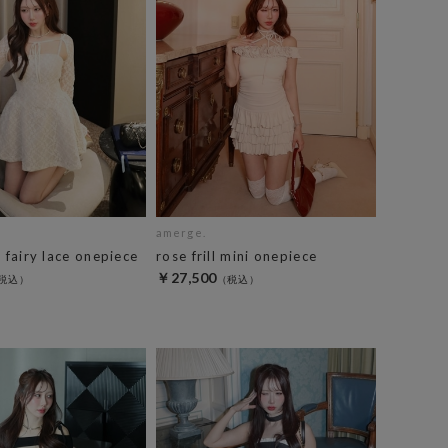
amerge.
e fairy lace onepiece
rose frill mini onepiece
￥27,500