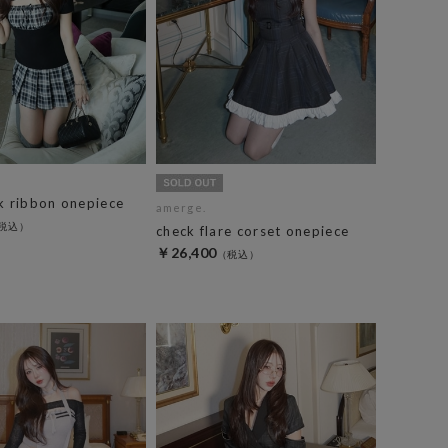
k ribbon onepiece
amerge.
check flare corset onepiece
￥26,400