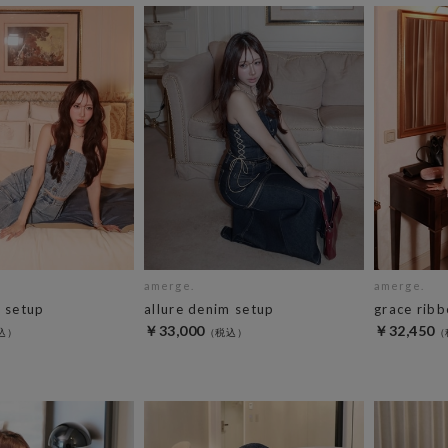
amerge.
amerge.
m setup
allure denim setup
grace rib
￥33,000
￥32,450