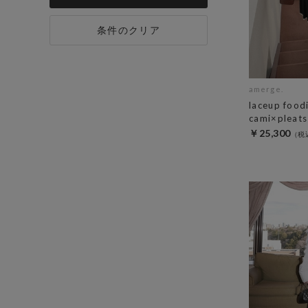
条件のクリア
amerge.
laceup food
cami×pleats 
￥25,300