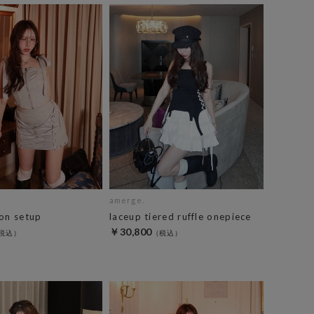
amerge.
bon setup
laceup tiered ruffle onepiece
￥30,800