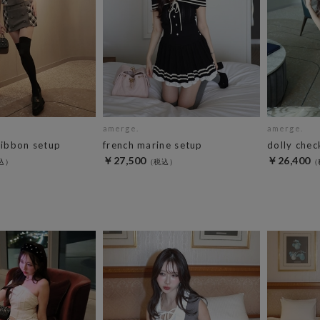
amerge.
amerge.
ribbon setup
french marine setup
dolly chec
￥27,500
￥26,400