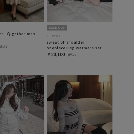
er JQ gather maxi
amerge.
sweat offshoulder
onepiece×leg warmers set
￥23,100