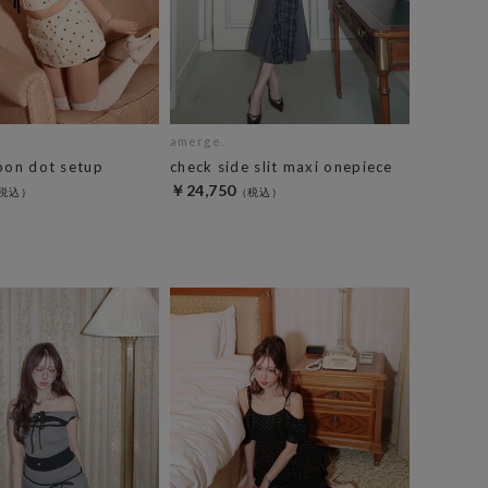
amerge.
bon dot setup
check side slit maxi onepiece
￥24,750