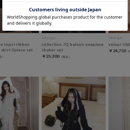
amerge.
amerge.
ie tops×ribbon
collection JQ baloon onepiece
velour rib
skirt 3piece set
choker set
￥24,750
￥25,300