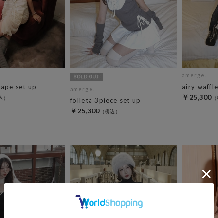
amerge.
rape set up
airy waffl
amerge.
￥25,300
folleta 3piece set up
￥25,300