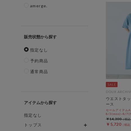
amerge.
販売状態
指定なし
予約商品
通常商品
DOUX ARCHIV
ウエストタッ
アイテム
ース
セールアイテムAL
8/3(mon)~8/7(f
指定なし
￥14,300
￥5,720
トップス