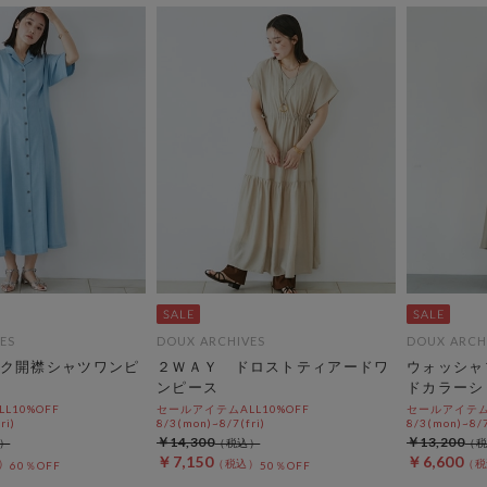
ES
DOUX ARCHIVES
DOUX ARCH
ク開襟シャツワンピ
２ＷＡＹ ドロストティアードワ
ウォッシャ
ンピース
ドカラーシ
L10%OFF
セールアイテムALL10%OFF
セールアイテムA
ri)
8/3(mon)~8/7(fri)
8/3(mon)~8/7
￥14,300
￥13,200
￥7,150
￥6,600
60％OFF
50％OFF