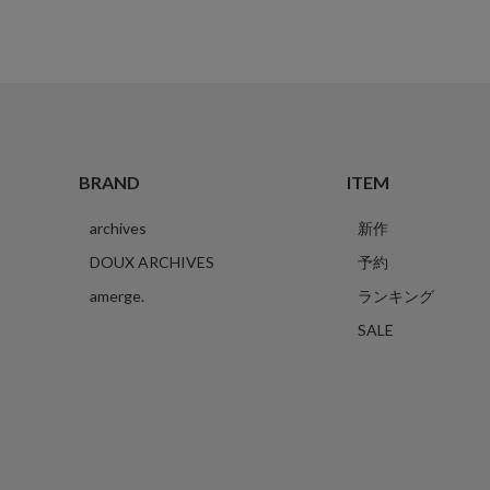
BRAND
ITEM
archives
新作
DOUX ARCHIVES
予約
amerge.
ランキング
SALE