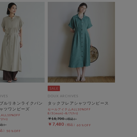
IVES
DOUX ARCHIVES
ブルリネンライクバン
タックフレアシャツワンピース
ャツワンピーズ
セールアイテムALL10%OFF
8/3(mon)~8/7(fri)
LL10%OFF
￥18,700
(fri)
￥7,480
60％OFF
50％OFF