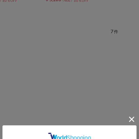
60％OFF
60％OFF
7
件