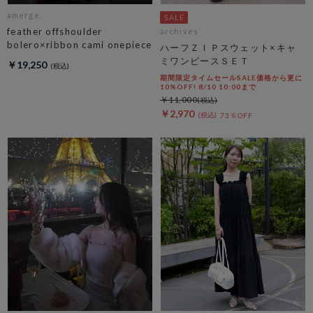
amerge.
feather offshoulder
archives
bolero×ribbon cami onepiece
ハーフＺＩＰスウェット×キャ
ミワンピースＳＥＴ
￥19,250
期間限定タイムセールSALE価格から更に
10%OFF! 8/10 10:00まで
￥11,000
￥2,970
73％OFF