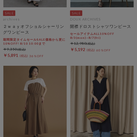
archives
DOUX ARCHIVES
２ｗａｙオフショルシャーリン
開襟ドロストシャツワンピース
グワンピース
セールアイテムALL10%OFF
8/3(mon)~8/7(fri)
期間限定タイムセールSALE価格から更に
￥12,980
10%OFF! 8/10 10:00まで
￥9,350
￥5,192
60％OFF
￥5,891
36％OFF