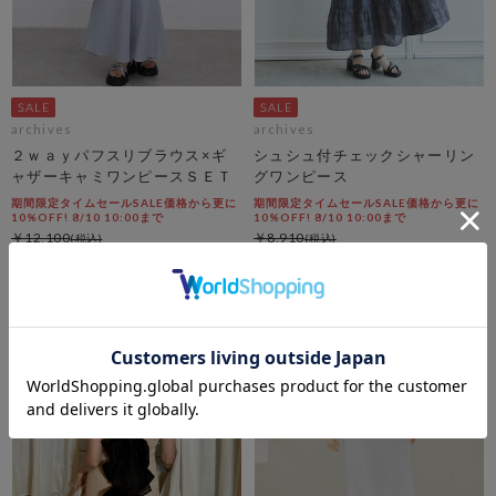
archives
archives
２ｗａｙパフスリブラウス×ギ
シュシュ付チェックシャーリン
ャザーキャミワンピースＳＥＴ
グワンピース
期間限定タイムセールSALE価格から更に
期間限定タイムセールSALE価格から更に
10%OFF! 8/10 10:00まで
10%OFF! 8/10 10:00まで
￥12,100
￥8,910
￥7,623
￥6,415
37％OFF
28％OFF