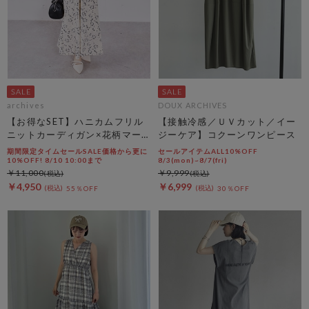
archives
DOUX ARCHIVES
【お得なSET】ハニカムフリル
【接触冷感／ＵＶカット／イー
ニットカーディガン×花柄マー
ジーケア】コクーンワンピース
メイドキャミｏｐＳＥＴ
期間限定タイムセールSALE価格から更に
セールアイテムALL10%OFF
10%OFF! 8/10 10:00まで
8/3(mon)~8/7(fri)
￥11,000
￥9,999
￥4,950
￥6,999
55％OFF
30％OFF