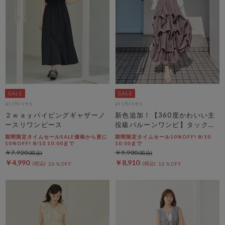
archives
archives
２ｗａｙパイピングギャザーノ
新色追加！【360度かわいい主
ースリワンピース
役級バルーンワンピ】タックバ
ルーンノースリギャザーワンピ
期間限定タイムセールSALE価格から更に
期間限定タイムセール10%OFF! 8/10
ース
10%OFF! 8/10 10:00まで
10:00まで
￥7,920
￥9,900
￥4,990
￥8,910
36％OFF
10％OFF