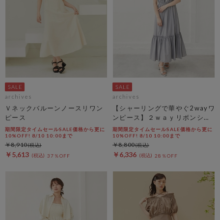
archives
archives
Ｖネックバルーンノースリワン
【シャーリングで華やぐ2wayワ
ピース
ンピース】２ｗａｙリボンシャ
ーリングノースリワンピース
期間限定タイムセールSALE価格から更に
期間限定タイムセールSALE価格から更に
10%OFF! 8/10 10:00まで
10%OFF! 8/10 10:00まで
￥8,910
￥8,800
￥5,613
￥6,336
37％OFF
28％OFF