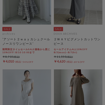
archives
DOUX ARCHIVES
’アソート２ｗａｙカシュクール
２ＷＡＹピグメントカットワン
ノースリワンピース’
ピース
期間限定タイムセールSALE価格から更に
セールアイテムALL10%OFF
10%OFF! 8/10 10:00まで
8/3(mon)~8/7(fri)
￥8,910
￥11,550
￥4,010
￥4,620
54％OFF
60％OFF