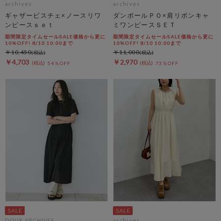
archives
archives
ギャザービスチェ×ノースリワ
ダンボールＰＯ×肩リボンキャ
ンピースｓｅｔ
ミワンピースＳＥＴ
期間限定タイムセールSALE価格から更に
期間限定タイムセールSALE価格から更に
10%OFF! 8/10 10:00まで
10%OFF! 8/10 10:00まで
￥10,450
￥11,000
￥4,703
￥2,970
54％OFF
73％OFF
DOUX ARCHIVES
archives