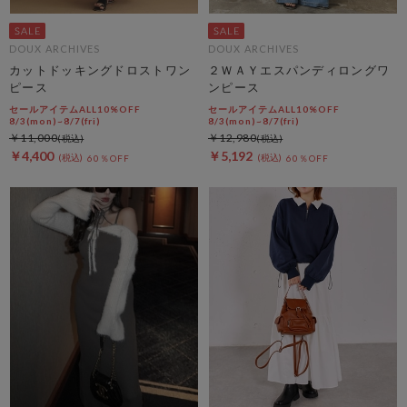
DOUX ARCHIVES
DOUX ARCHIVES
カットドッキングドロストワン
２ＷＡＹエスパンディロングワ
ピース
ンピース
セールアイテムALL10%OFF
セールアイテムALL10%OFF
8/3(mon)~8/7(fri)
8/3(mon)~8/7(fri)
￥11,000
￥12,980
￥4,400
￥5,192
60％OFF
60％OFF