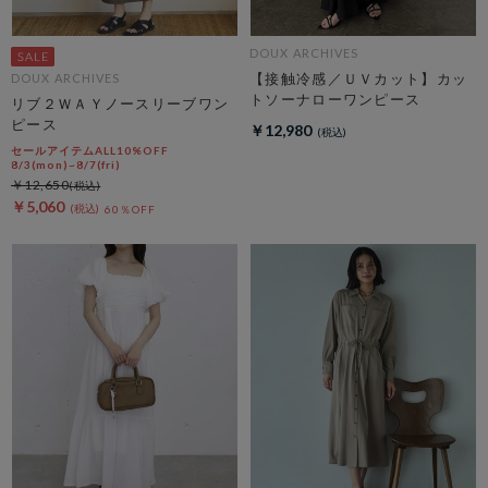
DOUX ARCHIVES
【接触冷感／ＵＶカット】カッ
DOUX ARCHIVES
トソーナローワンピース
リブ２ＷＡＹノースリーブワン
ピース
￥12,980
セールアイテムALL10%OFF
8/3(mon)~8/7(fri)
￥12,650
￥5,060
60％OFF