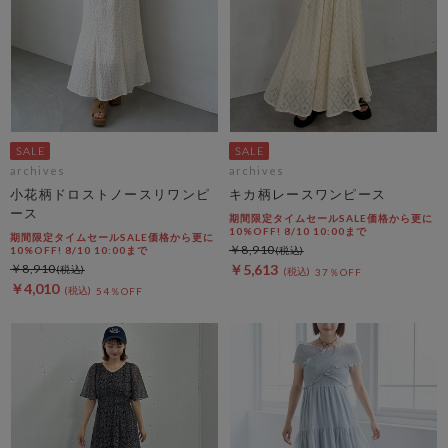
archives
archives
小花柄ドロストノースリワンピ
キカ柄レースワンピース
ース
期間限定タイムセールSALE価格から更に
10%OFF! 8/10 10:00まで
期間限定タイムセールSALE価格から更に
￥8,910
10%OFF! 8/10 10:00まで
￥8,910
￥5,613
37％OFF
￥4,010
54％OFF