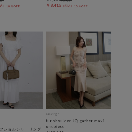
￥8,415
10％OFF
10％OFF
amerge.
fur shoulder JQ gather maxi
onepiece
フショルシャーリング