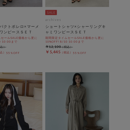
archives
パクトボレロ×マーメ
ショートシャツ×シャーリングキ
ワンピースＳＥＴ
ャミワンピースＳＥＴ
セールSALE価格から更に
期間限定タイムセールSALE価格から更に
0 10:00まで
10%OFF! 8/10 10:00まで
￥12,100
￥5,445
55％OFF
55％OFF