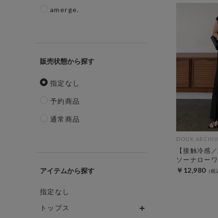
amerge.
販売状態
指定なし
予約商品
通常商品
DOUX ARCHIV
【接触冷感／
ソーナローワ
￥12,980
アイテム
指定なし
トップス