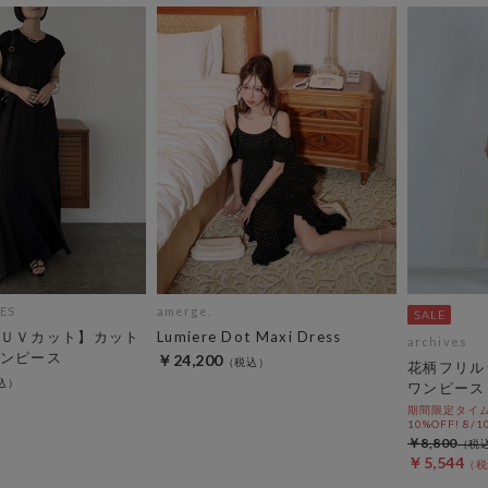
ES
amerge.
ＵＶカット】カット
Lumiere Dot Maxi Dress
archives
ンピース
￥24,200
花柄フリル
ワンピース
期間限定タイム
10%OFF! 8/1
￥8,800
￥5,544