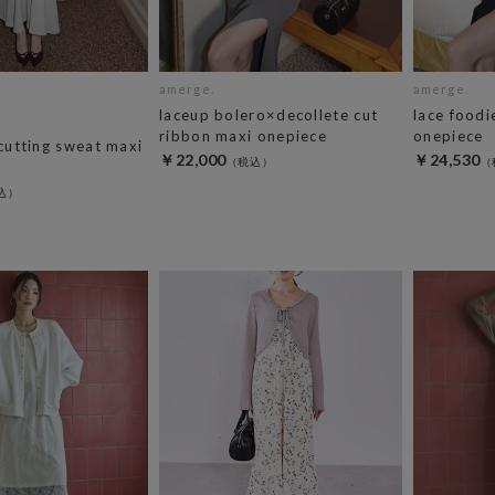
amerge.
amerge.
laceup bolero×decollete cut
lace foodi
ribbon maxi onepiece
onepiece
 cutting sweat maxi
￥22,000
￥24,530