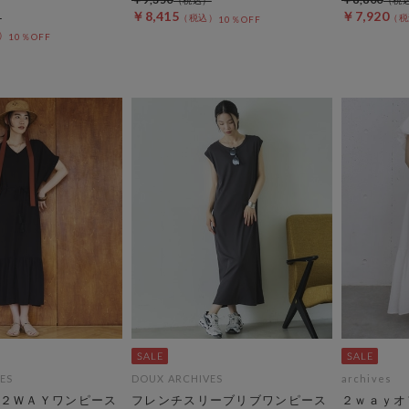
￥8,415
￥7,920
10％OFF
10％OFF
ES
DOUX ARCHIVES
archives
２ＷＡＹワンピース
フレンチスリーブリブワンピース
２ｗａｙオ