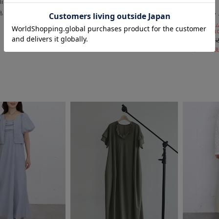
lit maxi onepiece
DOUX ARCHIVES
archives
シアーカットソーワンピース
バルーンノ
期間限定タイム
￥11,990
10%OFF! 8/1
￥7,194
40％OFF
￥9,350
￥5,891