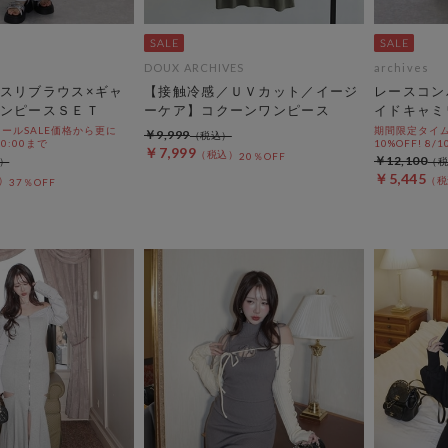
DOUX ARCHIVES
archives
スリブラウス×ギャ
【接触冷感／ＵＶカット／イージ
レースコン
ンピースＳＥＴ
ーケア】コクーンワンピース
イドキャミ
ールSALE価格から更に
期間限定タイム
￥9,999
 10:00まで
10%OFF! 8/1
￥7,999
20％OFF
￥12,100
￥5,445
37％OFF