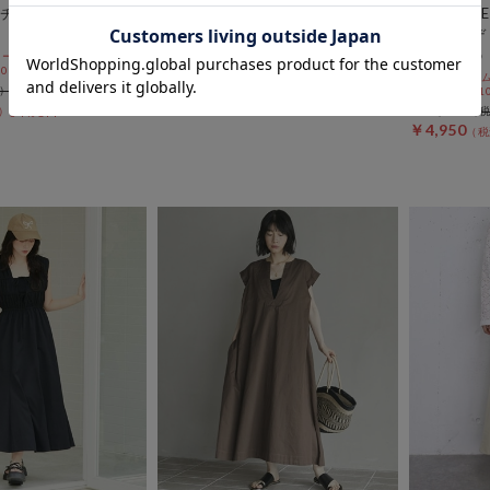
チェ×ノースリワン
ＵＶ・接触冷感ウォッシャブルド
【お得なS
ロストノースリワンピース
ットカーデ
ドキャミｏ
ールSALE価格から更に
￥9,460
 10:00まで
期間限定タイム
￥4,730
50％OFF
10%OFF! 8/1
￥11,000
54％OFF
￥4,950