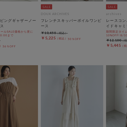
DOUX ARCHIVES
archives
ピングギャザーノー
フレンチスキッパーボイルワンピ
レースコン
ス
ース
イドキャミ
ールSALE価格から更に
期間限定タイム
￥10,450
 10:00まで
10%OFF! 8/1
￥5,225
50％OFF
￥12,100
￥5,445
36％OFF