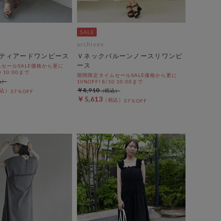
archives
ティアードワンピース
Ｖネックバルーンノースリワンピ
ース
セールSALE価格から更に
0 10:00まで
期間限定タイムセールSALE価格から更に
10%OFF! 8/10 10:00まで
￥8,910
37％OFF
￥5,613
37％OFF