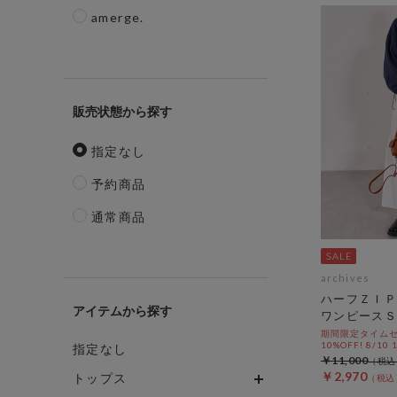
amerge.
販売状態
指定なし
予約商品
通常商品
archives
ハーフＺＩＰ
アイテム
ワンピースＳ
期間限定タイムセ
10%OFF! 8/10
指定なし
￥11,000
￥2,970
トップス