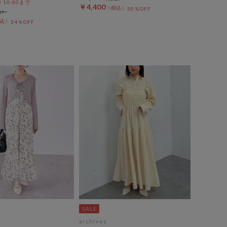
0 10:00まで
￥4,400
50％OFF
54％OFF
archives