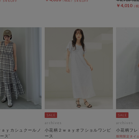
54％OFF
54％OFF
￥4,010
archives
archives
ｗａｙカシュクールノ
小花柄２ｗａｙオフショルワンピ
小花柄フレ
ース’
ース
期間限定タイム