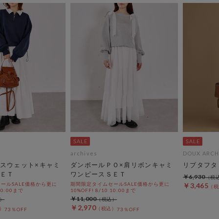
archives
DOUX ARCH
スウェット×キャミ
ダンボールＰＯ×肩リボンキャミ
リブタフタ
ＥＴ
ワンピースＳＥＴ
￥6,930
ールSALE価格から更に
期間限定タイムセールSALE価格から更に
￥3,465
 10:00まで
10%OFF! 8/10 10:00まで
￥11,000
￥2,970
73％OFF
73％OFF