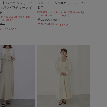
ET】ハニカムフリルニ
ショートシャツ×キャミワンピＳ
ィガン×花柄マーメイ
ＥＴ
ｐＳＥＴ
期間限定タイムセールSALE価格から更に
10%OFF! 8/10 10:00まで
セールSALE価格から更に
￥11,000
0 10:00まで
￥4,950
55％OFF
55％OFF