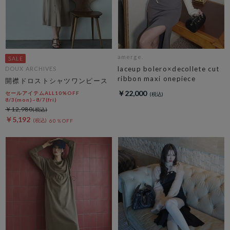
amerge.
laceup bolero×decollete cut
DOUX ARCHIVES
ribbon maxi onepiece
開襟ドロストシャツワンピース
￥22,000
セールアイテムALL10%OFF
8/3(mon)~8/7(fri)
￥12,980
￥5,192
60％OFF