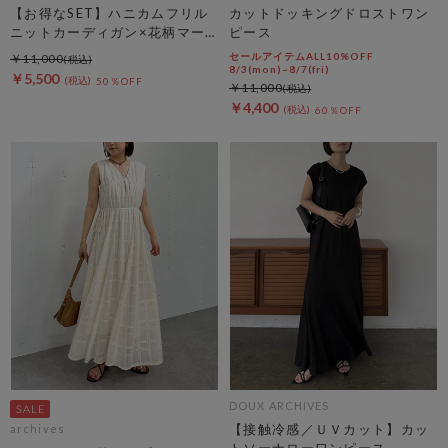
【お得なSET】ハニカムフリル
カットドッキングドロストワン
ニットカーディガン×花柄マー
ピース
メイドキャミｏｐＳＥＴ
セールアイテムALL10%OFF
￥11,000
8/3(mon)~8/7(fri)
￥5,500
50％OFF
￥11,000
￥4,400
60％OFF
DOUX ARCHIVES
【接触冷感／ＵＶカット】カッ
archives
トソーナローワンピース