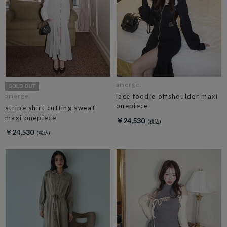
amerge.
lace foodie offshoulder maxi
amerge.
onepiece
stripe shirt cutting sweat
maxi onepiece
￥24,530
￥24,530