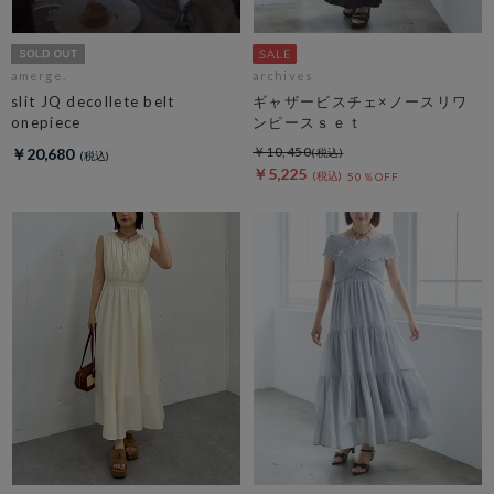
amerge.
archives
slit JQ decollete belt
ギャザービスチェ×ノースリワ
onepiece
ンピースｓｅｔ
￥10,450
￥20,680
￥5,225
50％OFF