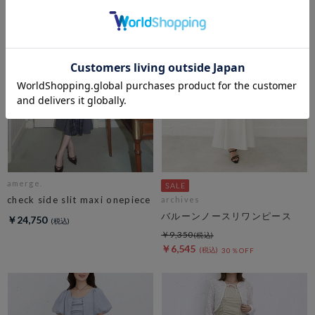
amerge.
check side slit maxi onepiece
archives
バルーンノースリワンピース
￥24,750
￥9,350
￥6,545
30％OFF