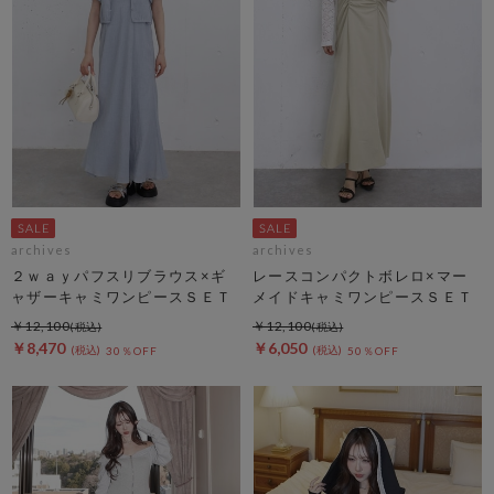
archives
archives
２ｗａｙパフスリブラウス×ギ
レースコンパクトボレロ×マー
ャザーキャミワンピースＳＥＴ
メイドキャミワンピースＳＥＴ
￥12,100
￥12,100
￥8,470
￥6,050
30％OFF
50％OFF