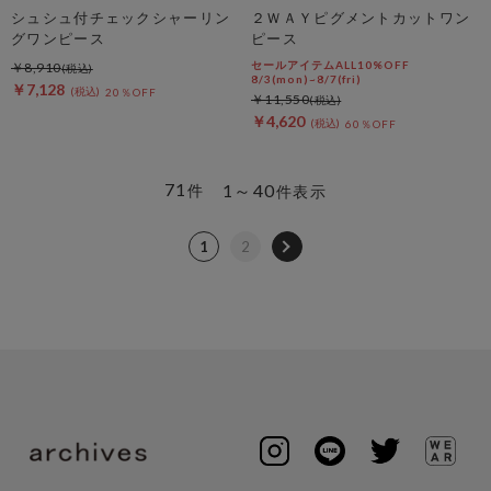
シュシュ付チェックシャーリン
２ＷＡＹピグメントカットワン
グワンピース
ピース
セールアイテムALL10%OFF
￥8,910
8/3(mon)~8/7(fri)
￥7,128
20％OFF
￥11,550
￥4,620
60％OFF
71
1～40
件
件表示
1
2