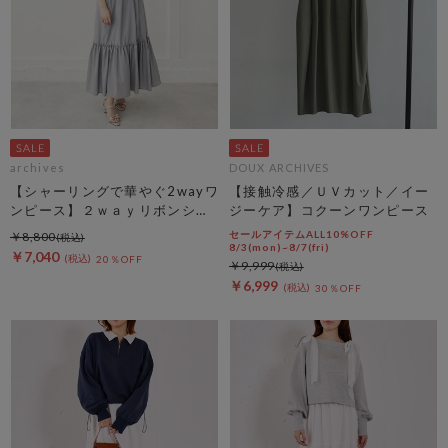
archives
DOUX ARCHIVES
【シャーリングで華やぐ2wayワ
【接触冷感／ＵＶカット／イー
ンピース】２ｗａｙリボンシャ
ジーケア】コクーンワンピース
ーリングノースリワンピース
セールアイテムALL10%OFF
￥8,800
8/3(mon)~8/7(fri)
￥7,040
20％OFF
￥9,999
￥6,999
30％OFF