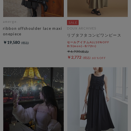
amerge.
ribbon offshoulder lace maxi
DOUX ARCHIVES
onepiece
リブタフタコンビワンピース
￥19,580
セールアイテムALL10%OFF
8/3(mon)~8/7(fri)
￥6,930
￥2,772
60％OFF