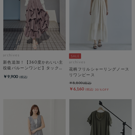
archives
新色追加！【360度かわいい主
archives
役級バルーンワンピ】タックバ
花柄フリルシャーリングノース
ルーンノースリギャザーワンピ
リワンピース
￥9,900
ース
￥8,800
￥6,160
30％OFF