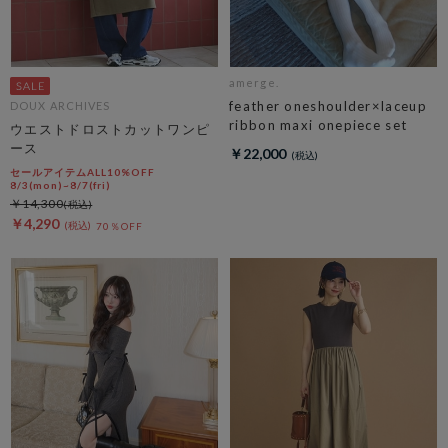
amerge.
feather oneshoulder×laceup
DOUX ARCHIVES
ribbon maxi onepiece set
ウエストドロストカットワンピ
ース
￥22,000
セールアイテムALL10%OFF
8/3(mon)~8/7(fri)
￥14,300
￥4,290
70％OFF