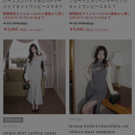
レースコンパクトボレロ×マー
ショートシャツ×シャーリング
メイドキャミワンピースＳＥＴ
キャミワンピースＳＥＴ
期間限定タイムセールSALE価格から更に
期間限定タイムセールSALE価格から更に
10%OFF! 8/10 10:00まで
10%OFF! 8/10 10:00まで
￥12,100
￥12,100
￥5,445
￥5,445
55％OFF
55％OFF
amerge.
laceup bolero×decollete cut
amerge.
ribbon maxi onepiece
stripe shirt cutting sweat