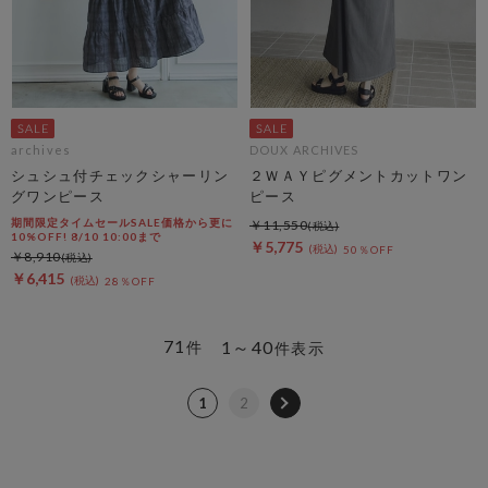
archives
DOUX ARCHIVES
シュシュ付チェックシャーリン
２ＷＡＹピグメントカットワン
グワンピース
ピース
期間限定タイムセールSALE価格から更に
￥11,550
10%OFF! 8/10 10:00まで
￥5,775
50％OFF
￥8,910
￥6,415
28％OFF
71
1～40
件
件表示
1
2