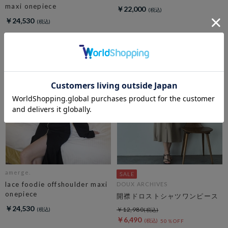
maxi onepiece
￥22,000
￥24,530
amerge.
lace foodie offshoulder maxi
DOUX ARCHIVES
onepiece
開襟ドロストシャツワンピース
￥24,530
￥12,980
￥6,490
50％OFF