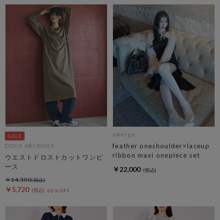
amerge.
feather oneshoulder×laceup
DOUX ARCHIVES
ribbon maxi onepiece set
ウエストドロストカットワンピ
ース
￥22,000
￥14,300
￥5,720
60％OFF