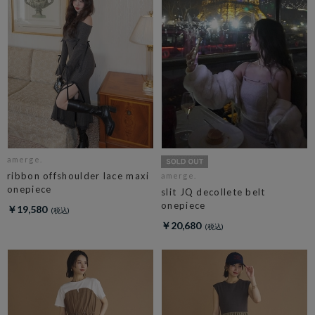
amerge.
ribbon offshoulder lace maxi
amerge.
onepiece
slit JQ decollete belt
onepiece
￥19,580
￥20,680