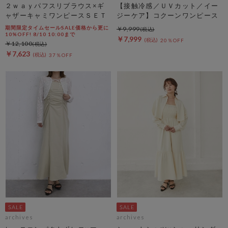
２ｗａｙパフスリブラウス×ギ
【接触冷感／ＵＶカット／イー
ャザーキャミワンピースＳＥＴ
ジーケア】コクーンワンピース
期間限定タイムセールSALE価格から更に
￥9,999
10%OFF! 8/10 10:00まで
￥7,999
20％OFF
￥12,100
￥7,623
37％OFF
archives
archives