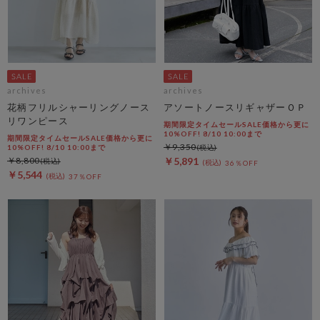
archives
archives
花柄フリルシャーリングノース
アソートノースリギャザーＯＰ
リワンピース
期間限定タイムセールSALE価格から更に
10%OFF! 8/10 10:00まで
期間限定タイムセールSALE価格から更に
￥9,350
10%OFF! 8/10 10:00まで
￥8,800
￥5,891
36％OFF
￥5,544
37％OFF