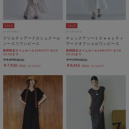
archives
archives
フリルティアードカシュクール
チェックアソート２ｗａｙティ
ノースリワンピース
アードオフショルワンピース
期間限定タイムセール10%OFF! 8/10
期間限定タイムセール10%OFF! 8/10
10:00まで
10:00まで
￥8,800
￥9,350
￥7,920
￥8,415
10％OFF
10％OFF