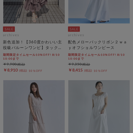
archives
archives
新色追加！【360度かわいい主
配色メローバックリボン２ｗａ
役級バルーンワンピ】タックバ
ｙオフショルワンピース
ルーンノースリギャザーワンピ
期間限定タイムセール10%OFF! 8/10
期間限定タイムセール10%OFF! 8/10
ース
10:00まで
10:00まで
￥9,900
￥9,350
￥8,910
￥8,415
10％OFF
10％OFF