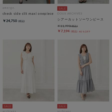
amerge.
check side slit maxi onepiece
DOUX ARCHIVES
シアーカットソーワンピース
￥24,750
￥11,990
￥7,194
40％OFF
archives
archives