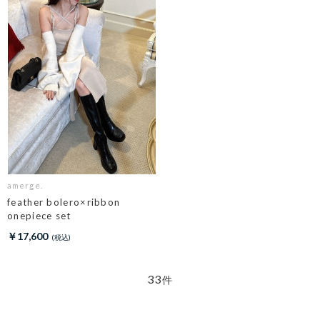
amerge.
feather bolero×ribbon
onepiece set
￥17,600
33
件