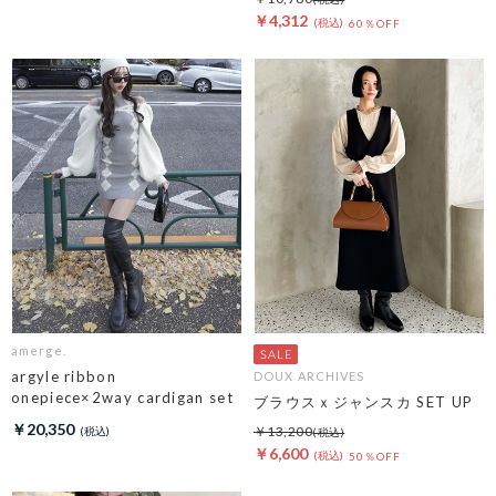
￥4,312
60％OFF
amerge.
argyle ribbon
DOUX ARCHIVES
onepiece×2way cardigan set
ブラウスｘジャンスカ SET UP
￥20,350
￥13,200
￥6,600
50％OFF