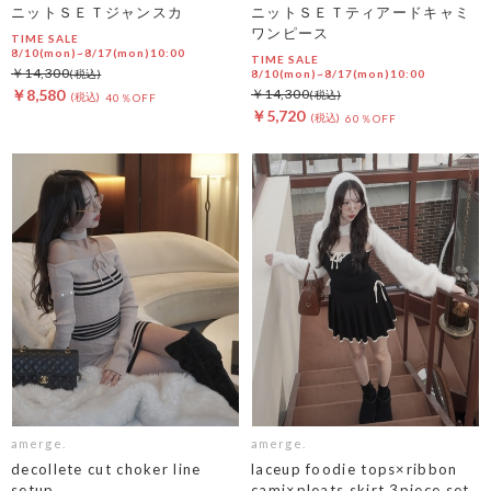
ニットＳＥＴジャンスカ
ニットＳＥＴティアードキャミ
ワンピース
TIME SALE
8/10(mon)~8/17(mon)10:00
TIME SALE
￥14,300
8/10(mon)~8/17(mon)10:00
￥8,580
￥14,300
40％OFF
￥5,720
60％OFF
amerge.
amerge.
decollete cut choker line
laceup foodie tops×ribbon
setup
cami×pleats skirt 3piece set