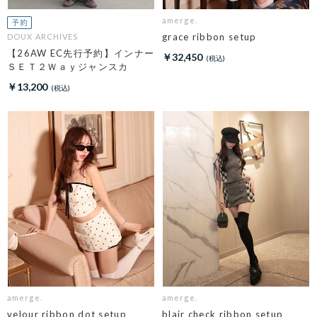
amerge.
grace ribbon setup
DOUX ARCHIVES
【26AW EC先行予約】インナー
￥32,450
ＳＥＴ２Ｗａｙジャンスカ
￥13,200
amerge.
amerge.
velour ribbon dot setup
blair check ribbon setup