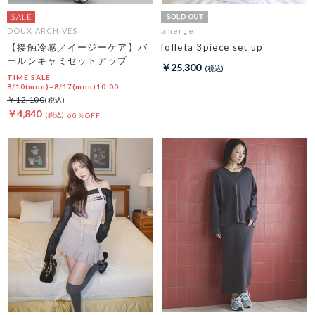
DOUX ARCHIVES
amerge.
【接触冷感／イージーケア】バ
folleta 3piece set up
ールンキャミセットアップ
￥25,300
TIME SALE
8/10(mon)~8/17(mon)10:00
￥12,100
￥4,840
60％OFF