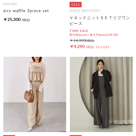
amerge.
airy waffle 3piece set
DOUX ARCHIVES
ＶネックニットＳＥＴリブワン
￥25,300
ピース
TIME SALE
8/10(mon)~8/17(mon)10:00
￥14,300
￥4,290
70％OFF