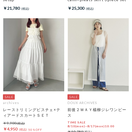
￥21,780
￥25,300
archives
DOUX ARCHIVES
レーストリミングビスチェ×テ
前後２ＷＡＹ楊柳ジレワンピー
ィアードスカートＳＥＴ
ス
TIME SALE
￥9,900
8/10(mon)~8/17(mon)10:00
￥4,950
50％OFF
￥10,780