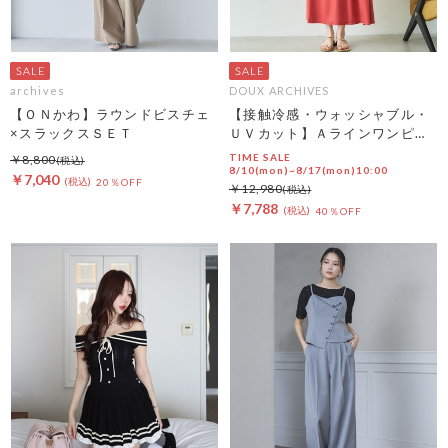
archives
DOUX ARCHIVES
【ＯＮかわ】ラウンドビスチェ
【接触冷感・ウォッシャブル・
×スラックスＳＥＴ
ＵＶカット】Ａラインワンピー
ス
TIME SALE
￥8,800
8/10(mon)~8/17(mon)10:00
￥7,040
20％OFF
￥12,980
￥7,788
40％OFF