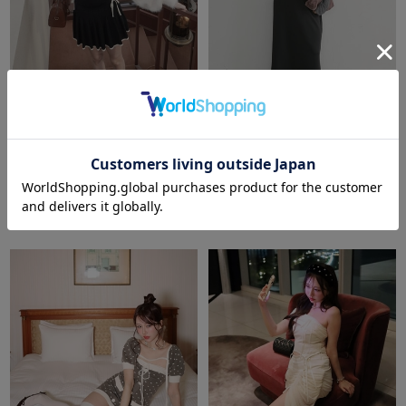
amerge.
laceup foodie tops×ribbon
DOUX ARCHIVES
cami×pleats skirt 3piece set
【26AW EC先行予約】インナー
ＳＥＴ２Ｗａｙジャンスカ
￥25,300
￥13,200