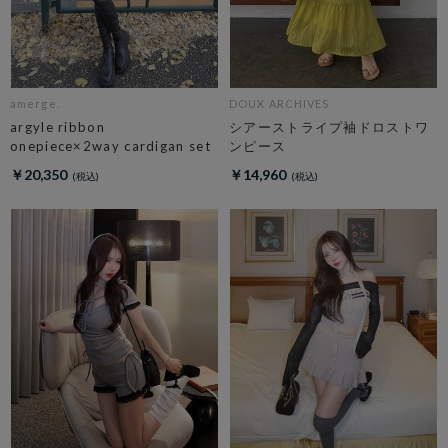
amerge.
DOUX ARCHIVES
argyle ribbon
シアーストライプ袖ドロストワ
onepiece×2way cardigan set
ンピース
￥20,350
￥14,960