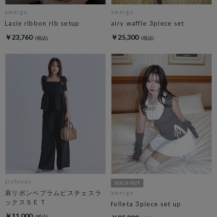
amerge.
amerge.
Lacie ribbon rib setup
airy waffle 3piece set
￥23,760
￥25,300
archives
肩リボンペプラムビスチェスラ
amerge.
ックスＳＥＴ
folleta 3piece set up
￥11,000