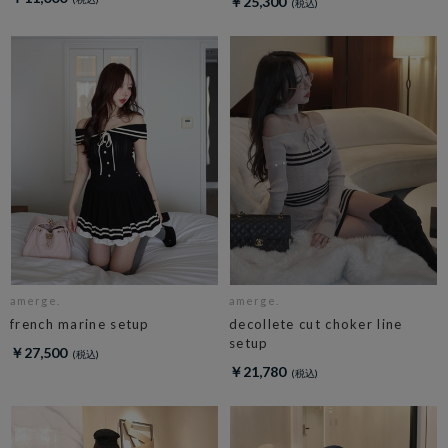
￥25,300
amerge.
amerge.
french marine setup
decollete cut choker line
setup
￥27,500
￥21,780