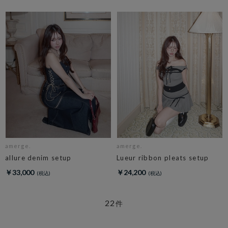
amerge.
amerge.
allure denim setup
Lueur ribbon pleats setup
￥33,000
￥24,200
22
件