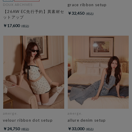
grace ribbon setup
DOUX ARCHIVES
【26AW EC先行予約】異素材セ
￥32,450
ットアップ
￥17,600
amerge.
amerge.
velour ribbon dot setup
allure denim setup
￥24,750
￥33,000