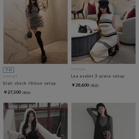
amerge.
Lea eyelet 3-piece setup
amerge.
blair check ribbon setup
￥28,600
￥27,500