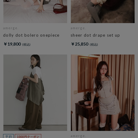
amerge.
amerge.
dolly dot bolero onepiece
sheer dot drape set up
￥19,800
￥25,850
amerge.