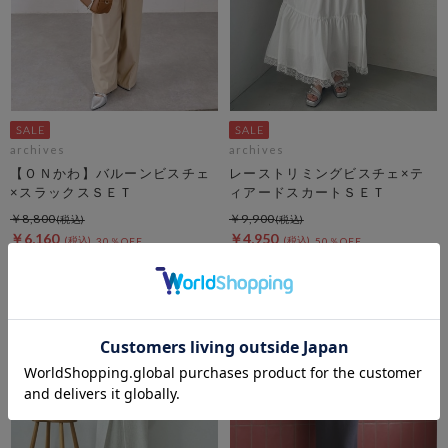
archives
archives
【ＯＮかわ】バルーンビスチェ
レーストリミングビスチェ×テ
×スラックスＳＥＴ
ィアードスカートＳＥＴ
￥8,800
￥9,900
￥6,160
￥4,950
30％OFF
50％OFF