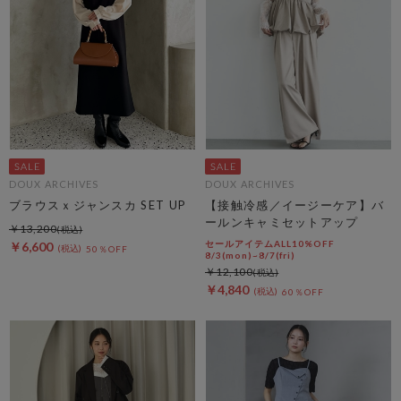
DOUX ARCHIVES
DOUX ARCHIVES
ブラウスｘジャンスカ SET UP
【接触冷感／イージーケア】バ
ールンキャミセットアップ
￥13,200
セールアイテムALL10%OFF
￥6,600
50％OFF
8/3(mon)~8/7(fri)
￥12,100
￥4,840
60％OFF