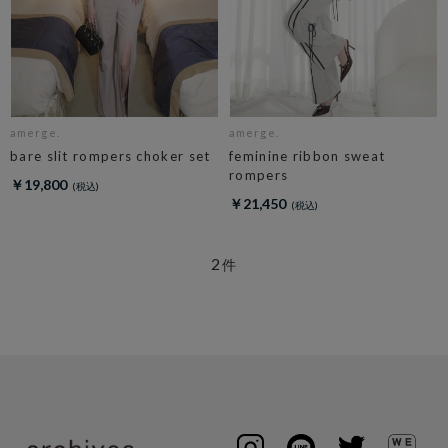
amerge.
amerge.
bare slit rompers choker set
feminine ribbon sweat
rompers
￥19,800
￥21,450
2
件