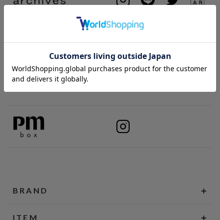
BRAND
ITEM