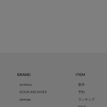
BRAND
ITEM
archives
新作
DOUX ARCHIVES
予約
amerge.
ランキング
SALE