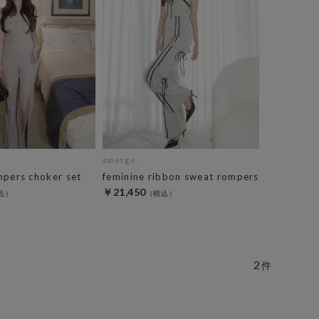
amerge.
mpers choker set
feminine ribbon sweat rompers
￥21,450
2
件