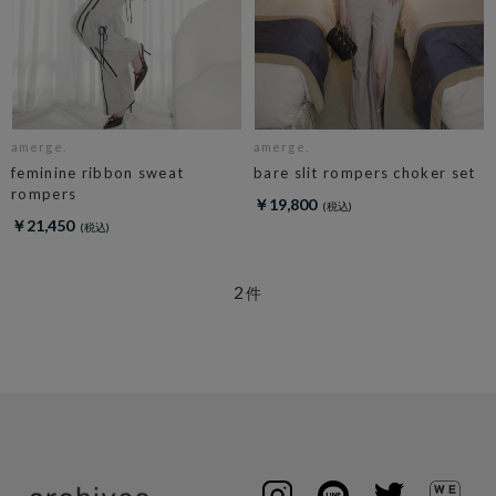
amerge.
amerge.
feminine ribbon sweat
bare slit rompers choker set
rompers
￥19,800
￥21,450
2
件