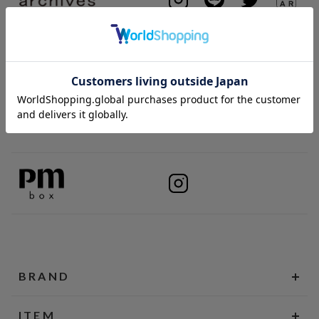
BRAND
ITEM