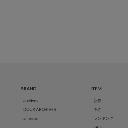
BRAND
ITEM
archives
新作
DOUX ARCHIVES
予約
amerge.
ランキング
SALE