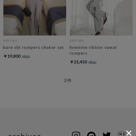
amerge.
amerge.
bare slit rompers choker set
feminine ribbon sweat
rompers
￥19,800
￥21,450
2
件