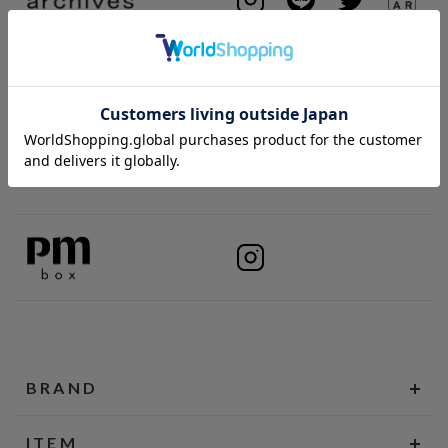
BRAND
ITEM