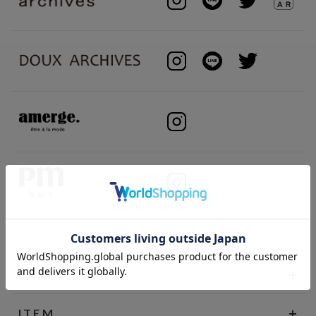
BRAND
ITEM