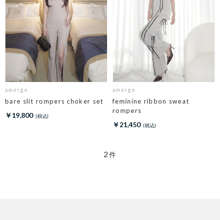
amerge.
amerge.
bare slit rompers choker set
feminine ribbon sweat
rompers
￥19,800
￥21,450
2
件