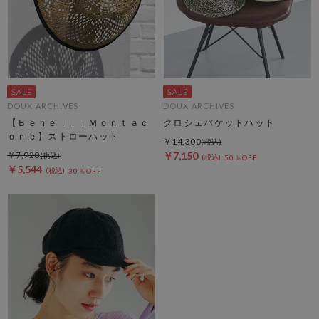
DOUX ARCHIVES
DOUX ARCHIVES
【ＢｅｎｅｌｌｉＭｏｎｔａｃ
クロシェバケットハット
ｏｎｅ】ストローハット
￥14,300
￥7,920
￥7,150
50％OFF
￥5,544
30％OFF