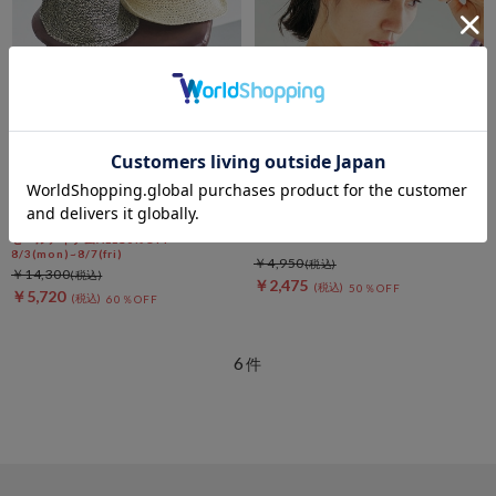
DOUX ARCHIVES
DOUX ARCHIVES
クロシェバケットハット
［コントロールフリーク］シャ
ギーキャップ
セールアイテムALL10%OFF
8/3(mon)~8/7(fri)
￥4,950
￥14,300
￥2,475
50％OFF
￥5,720
60％OFF
6
件