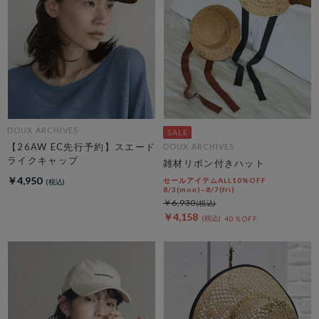
DOUX ARCHIVES
【26AW EC先行予約】スエード
DOUX ARCHIVES
ライクキャップ
雑材リボン付きハット
￥4,950
セールアイテムALL10%OFF
8/3(mon)~8/7(fri)
￥6,930
￥4,158
40％OFF