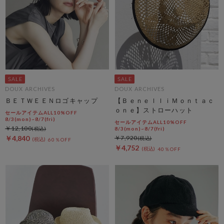
DOUX ARCHIVES
DOUX ARCHIVES
ＢＥＴＷＥＥＮロゴキャップ
【ＢｅｎｅｌｌｉＭｏｎｔａｃ
ｏｎｅ】ストローハット
セールアイテムALL10%OFF
8/3(mon)~8/7(fri)
セールアイテムALL10%OFF
￥12,100
8/3(mon)~8/7(fri)
￥4,840
￥7,920
60％OFF
￥4,752
40％OFF