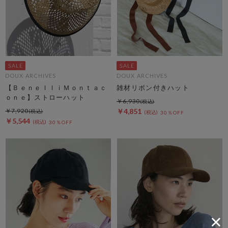
DOUX ARCHIVES
DOUX ARCHIVES
【ＢｅｎｅｌｌｉＭｏｎｔａｃ
雑材リボン付きハット
ｏｎｅ】ストローハット
￥6,930
￥7,920
￥4,851
30％OFF
￥5,544
30％OFF