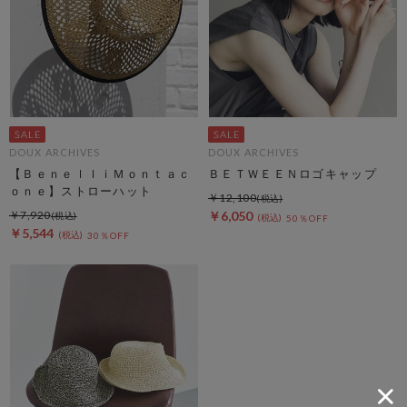
DOUX ARCHIVES
DOUX ARCHIVES
【ＢｅｎｅｌｌｉＭｏｎｔａｃ
ＢＥＴＷＥＥＮロゴキャップ
ｏｎｅ】ストローハット
￥12,100
￥7,920
￥6,050
50％OFF
￥5,544
30％OFF