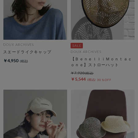
DOUX ARCHIVES
スエードライクキャップ
DOUX ARCHIVES
【ＢｅｎｅｌｌｉＭｏｎｔａｃ
￥4,950
ｏｎｅ】ストローハット
￥7,920
￥5,544
30％OFF