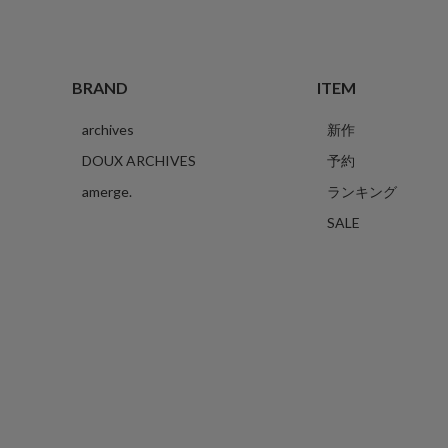
BRAND
ITEM
archives
新作
DOUX ARCHIVES
予約
amerge.
ランキング
SALE